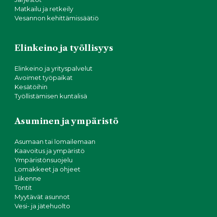
Matkailu ja retkeily
Vesannon kehittämissäätiö
Elinkeino ja työllisyys
Elinkeino ja yrityspalvelut
Avoimet työpaikat
Kesätöihin
Työllistämisen kuntalisä
Asuminen ja ympäristö
Asumaan tai lomailemaan
Kaavoitus ja ympäristö
Ympäristönsuojelu
Lomakkeet ja ohjeet
Liikenne
Tontit
Myytävät asunnot
Vesi- ja jätehuolto