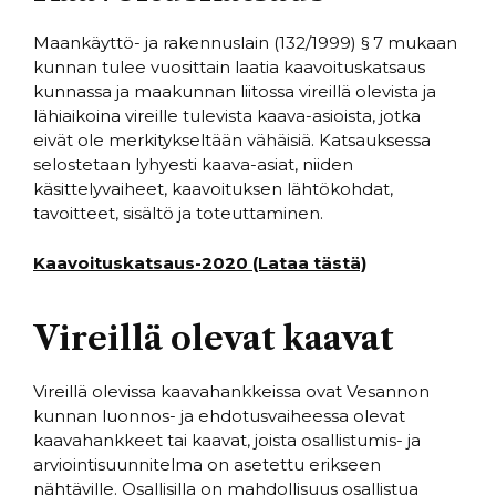
Maankäyttö- ja rakennuslain (132/1999) § 7 mukaan
kunnan tulee vuosittain laatia kaavoituskatsaus
kunnassa ja maakunnan liitossa vireillä olevista ja
lähiaikoina vireille tulevista kaava-asioista, jotka
eivät ole merkitykseltään vähäisiä. Katsauksessa
selostetaan lyhyesti kaava-asiat, niiden
käsittelyvaiheet, kaavoituksen lähtökohdat,
tavoitteet, sisältö ja toteuttaminen.
Kaavoituskatsaus-2020 (Lataa tästä)
Vireillä olevat kaavat
Vireillä olevissa kaavahankkeissa ovat Vesannon
kunnan luonnos- ja ehdotusvaiheessa olevat
kaavahankkeet tai kaavat, joista osallistumis- ja
arviointisuunnitelma on asetettu erikseen
nähtäville. Osallisilla on mahdollisuus osallistua