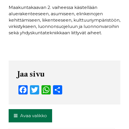
Maakuntakaavan 2. vaiheessa käsitellään
aluerakenteeseen, asumiseen, elinkeinojen
kehittämiseen, liikenteeseen, kulttuuriympäristöön,
virkistykseen, luonnonsuojeluun ja luonnonvaroihin
sekä yhdyskuntatekniikkaan liittyvät aiheet.
Jaa sivu
F
T
W
S
a
w
h
h
c
it
a
ar
e
t
ts
e
Avaa valikko
b
e
A