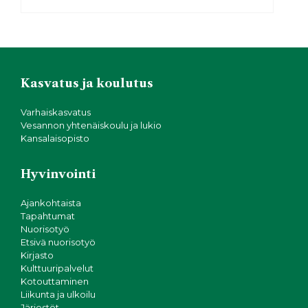
o
r
p
o
p
k
Kasvatus ja koulutus
Varhaiskasvatus
Vesannon yhtenäiskoulu ja lukio
Kansalaisopisto
Hyvinvointi
Ajankohtaista
Tapahtumat
Nuorisotyö
Etsivä nuorisotyö
Kirjasto
Kulttuuripalvelut
Kotouttaminen
Liikunta ja ulkoilu
Järjestöt