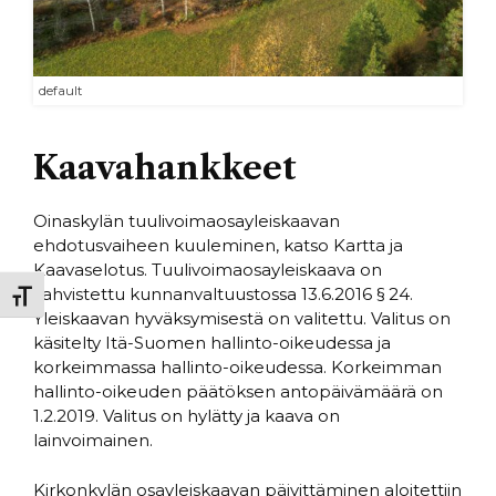
default
Kaavahankkeet
Oinaskylän tuulivoimaosayleiskaavan
ehdotusvaiheen kuuleminen, katso Kartta ja
Kaavaselotus. Tuulivoimaosayleiskaava on
vahvistettu kunnanvaltuustossa 13.6.2016 § 24.
Toggle Font size
Yleiskaavan hyväksymisestä on valitettu. Valitus on
käsitelty Itä-Suomen hallinto-oikeudessa ja
korkeimmassa hallinto-oikeudessa. Korkeimman
hallinto-oikeuden päätöksen antopäivämäärä on
1.2.2019. Valitus on hylätty ja kaava on
lainvoimainen.
Kirkonkylän osayleiskaavan päivittäminen aloitettiin