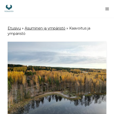
Siirry
sisältöön
Va
Etusivu
»
Asuminen ja ympäristö
»
Kaavoitus ja
ympäristö