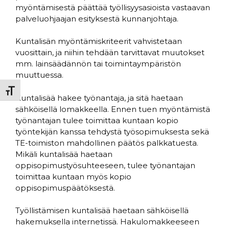
myöntämisestä päättää työllisyysasioista vastaavan
palveluohjaajan esityksestä kunnanjohtaja.
Kuntalisän myöntämiskriteerit vahvistetaan
vuosittain, ja niihin tehdään tarvittavat muutokset
mm. lainsäädännön tai toimintaympäristön
muuttuessa.
Toggle Font size
Kuntalisää hakee työnantaja, ja sitä haetaan
sähköisellä lomakkeella. Ennen tuen myöntämistä
työnantajan tulee toimittaa kuntaan kopio
työntekijän kanssa tehdystä työsopimuksesta sekä
TE-toimiston mahdollinen päätös palkkatuesta.
Mikäli kuntalisää haetaan
oppisopimustyösuhteeseen, tulee työnantajan
toimittaa kuntaan myös kopio
oppisopimuspäätöksestä.
Työllistämisen kuntalisää haetaan sähköisellä
hakemuksella internetissä. Hakulomakkeeseen