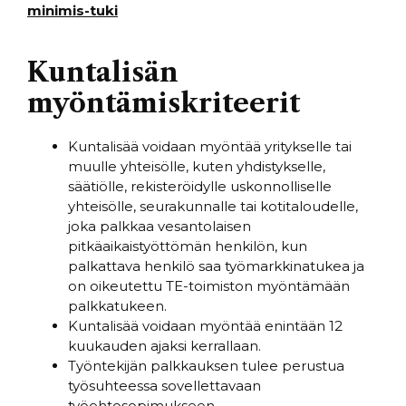
minimis-tuki
Kuntalisän
myöntämiskriteerit
Kuntalisää voidaan myöntää yritykselle tai
muulle yhteisölle, kuten yhdistykselle,
säätiölle, rekisteröidylle uskonnolliselle
yhteisölle, seurakunnalle tai kotitaloudelle,
joka palkkaa vesantolaisen
pitkäaikaistyöttömän henkilön, kun
palkattava henkilö saa työmarkkinatukea ja
on oikeutettu TE-toimiston myöntämään
palkkatukeen.
Kuntalisää voidaan myöntää enintään 12
kuukauden ajaksi kerrallaan.
Työntekijän palkkauksen tulee perustua
työsuhteessa sovellettavaan
työehtosopimukseen.