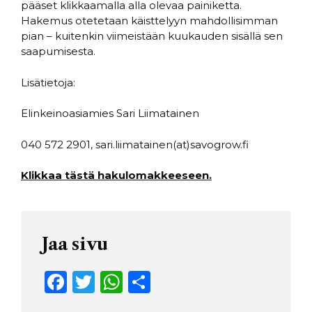
pääset klikkaamalla alla olevaa painiketta.
Hakemus otetetaan käisttelyyn mahdollisimman
pian – kuitenkin viimeistään kuukauden sisällä sen
saapumisesta.
Lisätietoja:
Elinkeinoasiamies Sari Liimatainen
040 572 2901, sari.liimatainen(at)savogrow.fi
Klikkaa tästä hakulomakkeeseen.
Jaa sivu
F
T
W
S
a
w
h
h