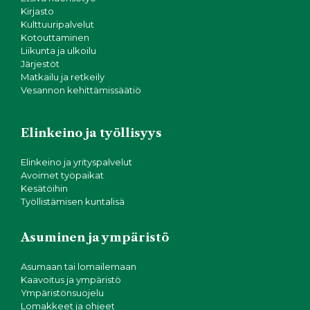
Kirjasto
Kulttuuripalvelut
Kotouttaminen
Liikunta ja ulkoilu
Järjestöt
Matkailu ja retkeily
Vesannon kehittämissäätiö
Elinkeino ja työllisyys
Elinkeino ja yrityspalvelut
Avoimet työpaikat
Kesätöihin
Työllistämisen kuntalisä
Asuminen ja ympäristö
Asumaan tai lomailemaan
Kaavoitus ja ympäristö
Ympäristönsuojelu
Lomakkeet ja ohjeet