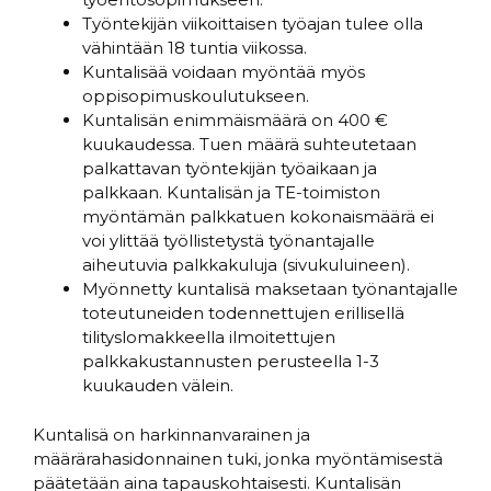
Työntekijän viikoittaisen työajan tulee olla
vähintään 18 tuntia viikossa.
Kuntalisää voidaan myöntää myös
oppisopimuskoulutukseen.
Kuntalisän enimmäismäärä on 400 €
kuukaudessa. Tuen määrä suhteutetaan
palkattavan työntekijän työaikaan ja
palkkaan. Kuntalisän ja TE-toimiston
myöntämän palkkatuen kokonaismäärä ei
voi ylittää työllistetystä työnantajalle
aiheutuvia palkkakuluja (sivukuluineen).
Myönnetty kuntalisä maksetaan työnantajalle
toteutuneiden todennettujen erillisellä
tilityslomakkeella ilmoitettujen
palkkakustannusten perusteella 1-3
kuukauden välein.
Kuntalisä on harkinnanvarainen ja
määrärahasidonnainen tuki, jonka myöntämisestä
päätetään aina tapauskohtaisesti. Kuntalisän