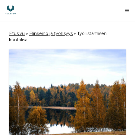
Siirry
sisältöön
Va
Etusivu
»
Elinkeino ja työllisyys
»
Työllistämisen
kuntalisä