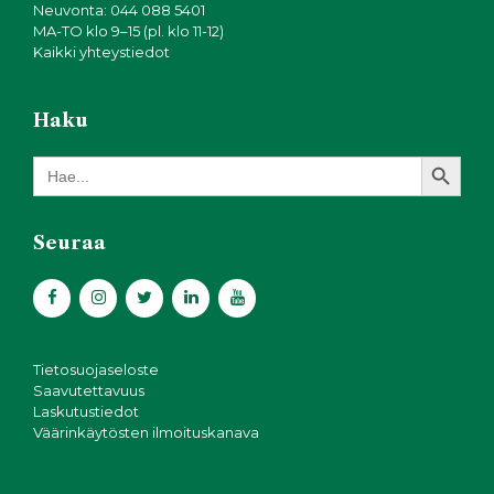
Neuvonta: 044 088 5401
MA-TO klo 9–15 (pl. klo 11-12)
Kaikki yhteystiedot
Haku
Search Button
Search
for:
Seuraa
Tietosuojaseloste
Saavutettavuus
Laskutustiedot
Väärinkäytösten ilmoituskanava