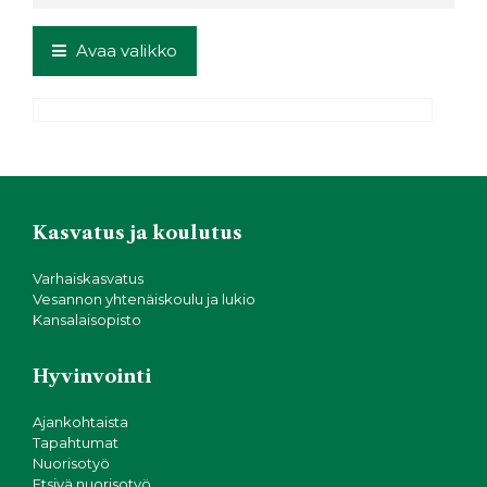
c
it
a
ar
e
t
ts
e
Avaa valikko
b
e
A
o
r
p
o
p
k
Kasvatus ja koulutus
Varhaiskasvatus
Vesannon yhtenäiskoulu ja lukio
Kansalaisopisto
Hyvinvointi
Ajankohtaista
Tapahtumat
Nuorisotyö
Etsivä nuorisotyö