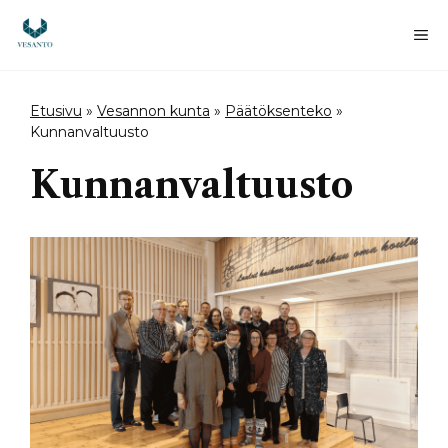
Siirry
sisältöön
Va
Etusivu
»
Vesannon kunta
»
Päätöksenteko
»
Kunnanvaltuusto
Kunnanvaltuusto