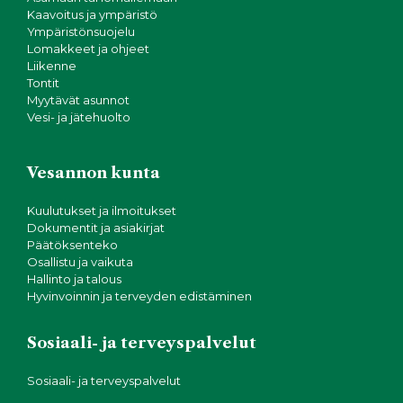
Kaavoitus ja ympäristö
Ympäristönsuojelu
Lomakkeet ja ohjeet
Liikenne
Tontit
Myytävät asunnot
Vesi- ja jätehuolto
Vesannon kunta
Kuulutukset ja ilmoitukset
Dokumentit ja asiakirjat
Päätöksenteko
Osallistu ja vaikuta
Hallinto ja talous
Hyvinvoinnin ja terveyden edistäminen
Sosiaali- ja terveyspalvelut
Sosiaali- ja terveyspalvelut