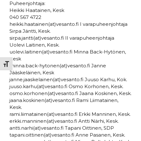
Puheenjohtaja:
Heikki Haatainen, Kesk
040 567 4722
heikki.haatainen(at)vesanto.fi I varapuheenjohtaja
Sirpa Jäntti, Kesk.
sirpa.jantti(at)vesanto.fi II varapuheenjohtaja
Uolevi Laitinen, Kesk.
uolevi.laitinen(at)vesanto.fi Minna Back-Hytönen,
Kesk
Toggle Font size
minna.back-hytonen(at)vesanto.fi Janne
Jääskeläinen, Kesk
janne.jaaskelainen(at)vesanto.fi Juuso Karhu, Kok.
juuso.karhu(at)vesanto.fi Osmo Korhonen, Kesk.
osmo.korhonen(at)vesanto.fi Jaana Koskinen, Kesk.
jaana.koskinen(at)vesanto.fi Rami Liimatainen,
Kesk.
rami.liimatainen(at)vesanto.fi Erkki Manninen, Kesk.
erkki.manninen(at)vesanto.fi Antti Närhi, Kesk.
antti.narhi(at)vesanto.fi Tapani Oittinen, SDP
tapani.oittinen(at)vesanto.fi Anne Pasanen, Kesk.