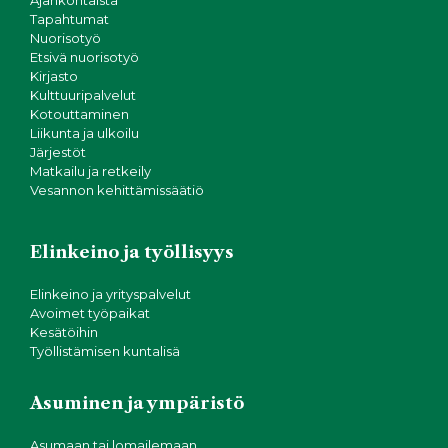
Tapahtumat
Nuorisotyö
Etsivä nuorisotyö
Kirjasto
Kulttuuripalvelut
Kotouttaminen
Liikunta ja ulkoilu
Järjestöt
Matkailu ja retkeily
Vesannon kehittämissäätiö
Elinkeino ja työllisyys
Elinkeino ja yrityspalvelut
Avoimet työpaikat
Kesätöihin
Työllistämisen kuntalisä
Asuminen ja ympäristö
Asumaan tai lomailemaan