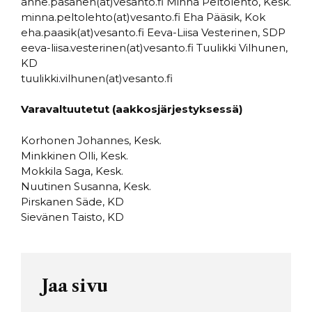
anne.pasanen(at)vesanto.fi Minna Peltolehto, Kesk.
minna.peltolehto(at)vesanto.fi Eha Pääsik, Kok
eha.paasik(at)vesanto.fi Eeva-Liisa Vesterinen, SDP
eeva-liisa.vesterinen(at)vesanto.fi Tuulikki Vilhunen,
KD
tuulikki.vilhunen(at)vesanto.fi
Varavaltuutetut (aakkosjärjestyksessä)
Korhonen Johannes, Kesk.
Minkkinen Olli, Kesk.
Mokkila Saga, Kesk.
Nuutinen Susanna, Kesk.
Pirskanen Säde, KD
Sievänen Taisto, KD
Jaa sivu