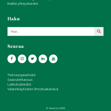
Kaikki yhteystiedot
Haku
Search Button
Search
for:
Seuraa
Tietosuojaseloste
Saavutettavuus
Laskutustiedot
Väärinkäytösten ilmoituskanava
© Vesanto 2026