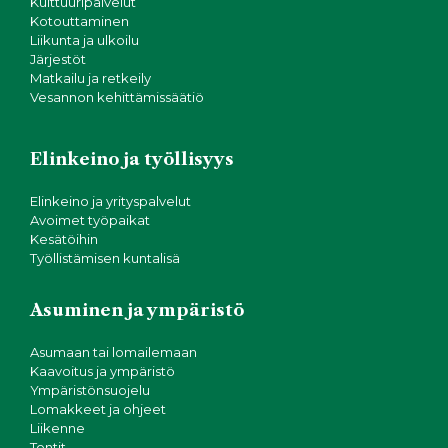
Kulttuuripalvelut
Kotouttaminen
Liikunta ja ulkoilu
Järjestöt
Matkailu ja retkeily
Vesannon kehittämissäätiö
Elinkeino ja työllisyys
Elinkeino ja yrityspalvelut
Avoimet työpaikat
Kesätöihin
Työllistämisen kuntalisä
Asuminen ja ympäristö
Asumaan tai lomailemaan
Kaavoitus ja ympäristö
Ympäristönsuojelu
Lomakkeet ja ohjeet
Liikenne
Tontit