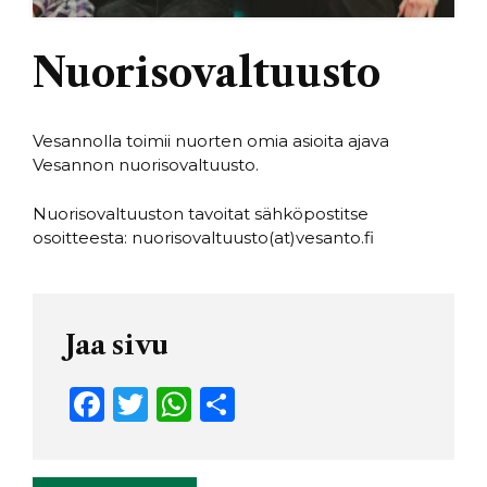
Nuorisovaltuusto
Vesannolla toimii nuorten omia asioita ajava
Vesannon nuorisovaltuusto.
Nuorisovaltuuston tavoitat sähköpostitse
osoitteesta: nuorisovaltuusto(at)vesanto.fi
Jaa sivu
F
T
W
S
a
w
h
h
c
it
a
ar