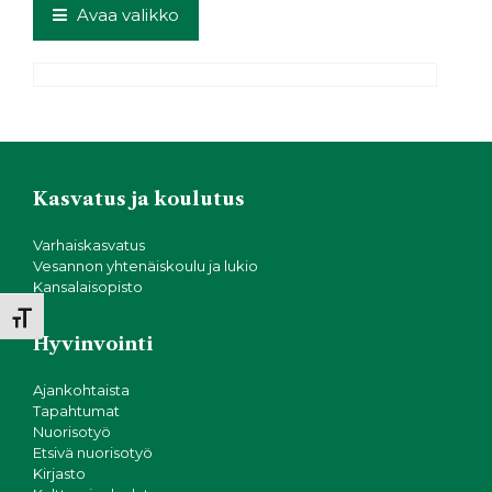
e
t
ts
e
Avaa valikko
b
e
A
o
r
p
o
p
k
Kasvatus ja koulutus
Varhaiskasvatus
Vesannon yhtenäiskoulu ja lukio
Kansalaisopisto
Toggle Font size
Hyvinvointi
Ajankohtaista
Tapahtumat
Nuorisotyö
Etsivä nuorisotyö
Kirjasto