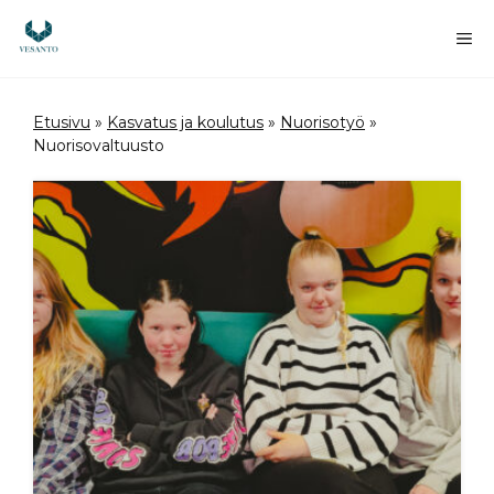
Siirry
sisältöön
Va
Etusivu
»
Kasvatus ja koulutus
»
Nuorisotyö
»
Nuorisovaltuusto