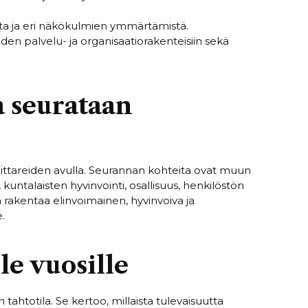
sta ja eri näkökulmien ymmärtämistä.
den palvelu- ja organisaatiorakenteisiin sekä
a seurataan
 mittareiden avulla. Seurannan kohteita ovat muun
untalaisten hyvinvointi, osallisuus, henkilöstön
 rakentaa elinvoimainen, hyvinvoiva ja
.
le vuosille
ahtotila. Se kertoo, millaista tulevaisuutta