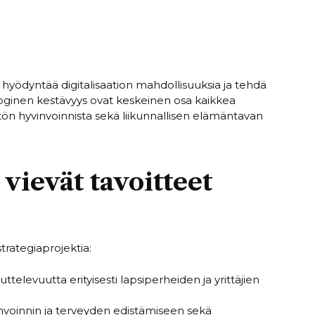
 hyödyntää digitalisaation mahdollisuuksia ja tehdä
ologinen kestävyys ovat keskeinen osa kaikkea
tön hyvinvoinnista sekä liikunnallisen elämäntavan
 vievät tavoitteet
trategiaprojektia:
televuutta erityisesti lapsiperheiden ja yrittäjien
invoinnin ja terveyden edistämiseen sekä