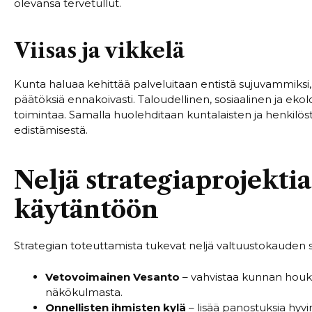
olevansa tervetullut.
Viisas ja vikkelä
Kunta haluaa kehittää palveluitaan entistä sujuvammiksi,
päätöksiä ennakoivasti. Taloudellinen, sosiaalinen ja ek
toimintaa. Samalla huolehditaan kuntalaisten ja henkilös
edistämisestä.
Neljä strategiaprojektia
käytäntöön
Strategian toteuttamista tukevat neljä valtuustokauden s
Vetovoimainen Vesanto
– vahvistaa kunnan houkut
näkökulmasta.
Onnellisten ihmisten kylä
– lisää panostuksia hyv