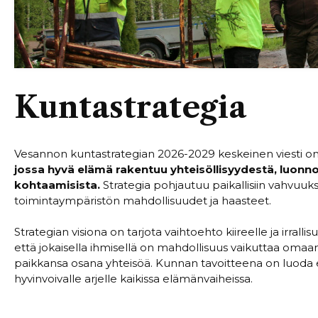
Kuntastrategia
Vesannon kuntastrategian 2026-2029 keskeinen viesti on
jossa hyvä elämä rakentuu yhteisöllisyydestä, luonno
kohtaamisista.
Strategia pohjautuu paikallisiin vahvuuk
toimintaympäristön mahdollisuudet ja haasteet.
Strategian visiona on tarjota vaihtoehto kiireelle ja irra
että jokaisella ihmisellä on mahdollisuus vaikuttaa omaan
paikkansa osana yhteisöä. Kunnan tavoitteena on luoda edel
hyvinvoivalle arjelle kaikissa elämänvaiheissa.