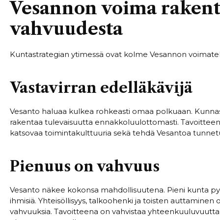
Vesannon voima rakent
vahvuudesta
Kuntastrategian ytimessä ovat kolme Vesannon voimatek
Vastavirran edelläkävijä
Vesanto haluaa kulkea rohkeasti omaa polkuaan. Kunnassa 
rakentaa tulevaisuutta ennakkoluulottomasti. Tavoitteena 
katsovaa toimintakulttuuria sekä tehdä Vesantoa tunnetuksi
Pienuus on vahvuus
Vesanto näkee kokonsa mahdollisuutena. Pieni kunta pystyy
ihmisiä. Yhteisöllisyys, talkoohenki ja toisten auttamin
vahvuuksia. Tavoitteena on vahvistaa yhteenkuuluvuutta 