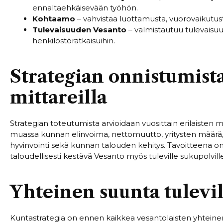
ennaltaehkäisevään työhön.
Kohtaamo
– vahvistaa luottamusta, vuorovaikutu
Tulevaisuuden Vesanto
– valmistautuu tulevaisuu
henkilöstöratkaisuihin.
Strategian onnistumist
mittareilla
Strategian toteutumista arvioidaan vuosittain erilaisten
muassa kunnan elinvoima, nettomuutto, yritysten määrä, k
hyvinvointi sekä kunnan talouden kehitys. Tavoitteena on
taloudellisesti kestävä Vesanto myös tuleville sukupolville
Yhteinen suunta tulevil
Kuntastrategia on ennen kaikkea vesantolaisten yhteinen t