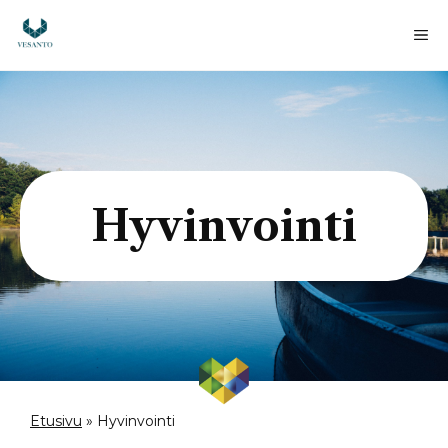
Siirry
sisältöön
Va
Hyvinvointi
Etusivu
»
Hyvinvointi