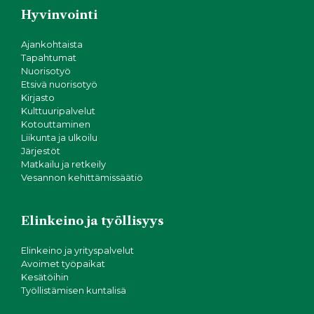
Hyvinvointi
Ajankohtaista
Tapahtumat
Nuorisotyö
Etsivä nuorisotyö
Kirjasto
Kulttuuripalvelut
Kotouttaminen
Liikunta ja ulkoilu
Järjestöt
Matkailu ja retkeily
Vesannon kehittämissäätiö
Elinkeino ja työllisyys
Elinkeino ja yrityspalvelut
Avoimet työpaikat
Kesätöihin
Työllistämisen kuntalisä