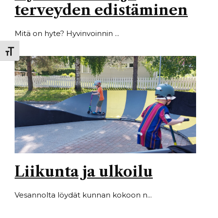
terveyden edistäminen
Mitä on hyte? Hyvinvoinnin ...
Toggle Font size
Liikunta ja ulkoilu
Vesannolta löydät kunnan kokoon n...