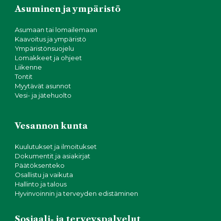
Asuminen ja ympäristö
Asumaan tai lomailemaan
Kaavoitus ja ympäristö
Ympäristönsuojelu
Lomakkeet ja ohjeet
Liikenne
Tontit
Myytävät asunnot
Vesi- ja jätehuolto
Vesannon kunta
Kuulutukset ja ilmoitukset
Dokumentit ja asiakirjat
Päätöksenteko
Osallistu ja vaikuta
Hallinto ja talous
Hyvinvoinnin ja terveyden edistäminen
Sosiaali- ja terveyspalvelut