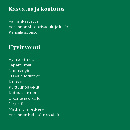
Kasvatus ja koulutus
Varhaiskasvatus
Vesannon yhtenäiskoulu ja lukio
Kansalaisopisto
Hyvinvointi
Ajankohtaista
Tapahtumat
Nuorisotyö
Etsivä nuorisotyö
Kirjasto
Kulttuuripalvelut
Kotouttaminen
Liikunta ja ulkoilu
Järjestöt
Matkailu ja retkeily
Vesannon kehittämissäätiö