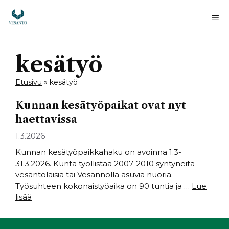
Siirry
sisältöön
Va
kesätyö
Etusivu
»
kesätyö
Kunnan kesätyöpaikat ovat nyt
haettavissa
1.3.2026
Kunnan kesätyöpaikkahaku on avoinna 1.3-
31.3.2026. Kunta työllistää 2007-2010 syntyneitä
vesantolaisia tai Vesannolla asuvia nuoria.
Työsuhteen kokonaistyöaika on 90 tuntia ja …
Lue
lisää