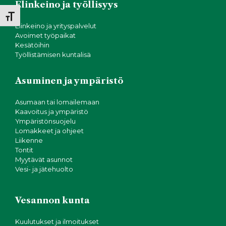
Elinkeino ja työllisyys
Toggle Font size
Elinkeino ja yrityspalvelut
Avoimet työpaikat
Kesätöihin
Työllistämisen kuntalisä
Asuminen ja ympäristö
Asumaan tai lomailemaan
Kaavoitus ja ympäristö
Ympäristönsuojelu
Lomakkeet ja ohjeet
Liikenne
Tontit
Myytävät asunnot
Vesi- ja jätehuolto
Vesannon kunta
Kuulutukset ja ilmoitukset