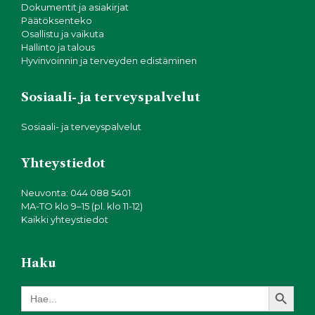
Dokumentit ja asiakirjat
Päätöksenteko
Osallistu ja vaikuta
Hallinto ja talous
Hyvinvoinnin ja terveyden edistäminen
Sosiaali- ja terveyspalvelut
Sosiaali- ja terveyspalvelut
Yhteystiedot
Neuvonta: 044 088 5401
MA-TO klo 9–15 (pl. klo 11-12)
Kaikki yhteystiedot
Haku
Search Button
Search
for: