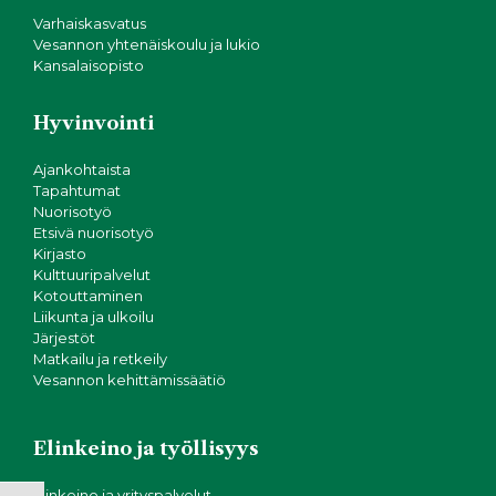
Varhaiskasvatus
Vesannon yhtenäiskoulu ja lukio
Kansalaisopisto
Hyvinvointi
Ajankohtaista
Tapahtumat
Nuorisotyö
Etsivä nuorisotyö
Kirjasto
Kulttuuripalvelut
Kotouttaminen
Liikunta ja ulkoilu
Järjestöt
Matkailu ja retkeily
Vesannon kehittämissäätiö
Elinkeino ja työllisyys
Elinkeino ja yrityspalvelut