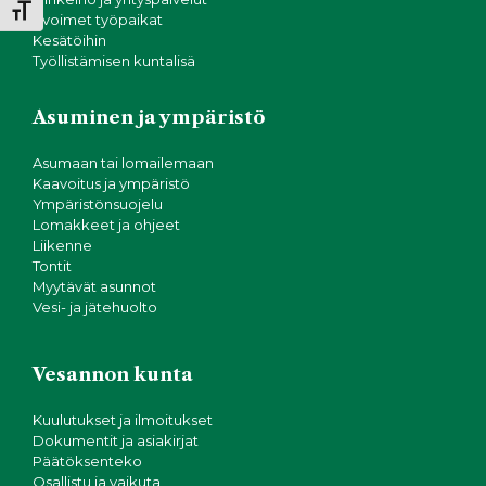
Toggle Font size
Avoimet työpaikat
Kesätöihin
Työllistämisen kuntalisä
Asuminen ja ympäristö
Asumaan tai lomailemaan
Kaavoitus ja ympäristö
Ympäristönsuojelu
Lomakkeet ja ohjeet
Liikenne
Tontit
Myytävät asunnot
Vesi- ja jätehuolto
Vesannon kunta
Kuulutukset ja ilmoitukset
Dokumentit ja asiakirjat
Päätöksenteko
Osallistu ja vaikuta