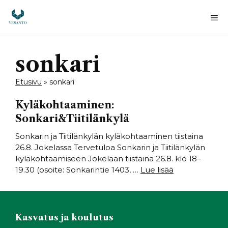
Siirry
sisältöön
Va
sonkari
Etusivu
»
sonkari
Kyläkohtaaminen:
Sonkari&Tiitilänkylä
Sonkarin ja Tiitilänkylän kyläkohtaaminen tiistaina
26.8. Jokelassa Tervetuloa Sonkarin ja Tiitilänkylän
kyläkohtaamiseen Jokelaan tiistaina 26.8. klo 18–
19.30 (osoite: Sonkarintie 1403, …
Lue lisää
Kasvatus ja koulutus