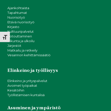
Ajankohtaista
Tapahtumat
Nuorisotyö
Etsivä nuorisotyö
Kirjasto
Kulttuuripalvelut
Kotouttaminen
Toggle Font size
Liikunta ja ulkoilu
Järjestöt
Matkailu ja retkeily
Vesannon kehittämissäätiö
Elinkeino ja työllisyys
Elinkeino ja yrityspalvelut
Avoimet työpaikat
Kesätöihin
Työllistämisen kuntalisä
Asuminen ja ympäristö