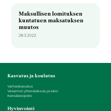
Maksullisen lomituksen
kuntatuen maksatuksen
muutos
28.3.2022
Kasvatus ja koulutus
Varhaiskasvatus
Vesannon yhtenäiskoulu ja lukio
Kansalaisopisto
Hyvinvointi