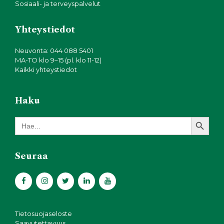
Sosiaali- ja terveyspalvelut
Yhteystiedot
Neuvonta: 044 088 5401
MA-TO klo 9–15 (pl. klo 11-12)
Kaikki yhteystiedot
Haku
Search Button
Search
for:
Seuraa
Tietosuojaseloste
Saavutettavuus