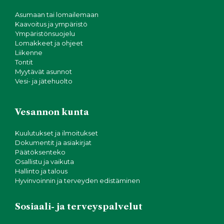
Asumaan tai lomailemaan
Kaavoitus ja ympäristö
Ympäristönsuojelu
Lomakkeet ja ohjeet
Liikenne
Tontit
Myytävät asunnot
Vesi- ja jätehuolto
Vesannon kunta
Kuulutukset ja ilmoitukset
Dokumentit ja asiakirjat
Päätöksenteko
Osallistu ja vaikuta
Hallinto ja talous
Hyvinvoinnin ja terveyden edistäminen
Sosiaali- ja terveyspalvelut