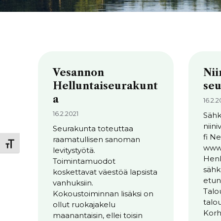
Vesannon
Nii
Helluntaiseurakunt
se
a
16.2.2
16.2.2021
Sähk
niin
Seurakunta toteuttaa
fi Ne
raamatullisen sanoman
Toggle Font size
www.
levitystyötä.
Henk
Toimintamuodot
sähk
koskettavat väestöä lapsista
etun
vanhuksiin.
Talo
Kokoustoiminnan lisäksi on
talo
ollut ruokajakelu
Korh
maanantaisin, ellei toisin