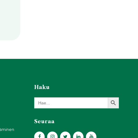
Haku
Search Button
Search
for:
Seuraa
täminen