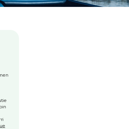
inen
tie
oin
ri
ue