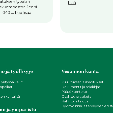
atuksen työalan
lisää
akuntapastori Jenni
m 040 …
Lue lisää
o ja työllisyys
Vesannon kunta
a yrityspalvelut
Kuulutukset ja ilmoitukset
öpaikat
Dokumentit ja asiakirjat
Päätöksenteko
sen kuntalisä
Osallistu ja vaikuta
Hallinto ja talous
Hyvinvoinnin ja terveyden edis
en ja ympäristö