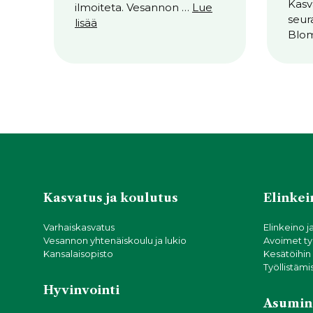
Kasv
ilmoiteta. Vesannon …
Lue
seur
lisää
Blo
Kasvatus ja koulutus
Elinkein
Varhaiskasvatus
Elinkeino j
Vesannon yhtenäiskoulu ja lukio
Avoimet ty
Kansalaisopisto
Kesätöihin
Työllistämi
Hyvinvointi
Asumin