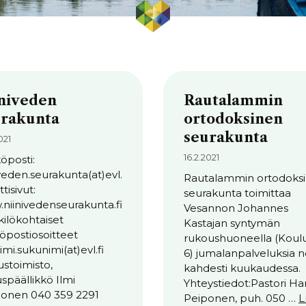
niveden
Rautalammin
urakunta
ortodoksinen
seurakunta
021
16.2.2021
öposti:
iveden.seurakunta(at)evl.
Rautalammin ortodoks
ttisivut:
seurakunta toimittaa
niinivedenseurakunta.fi
Vesannon Johannes
ilökohtaiset
Kastajan syntymän
öpostiosoitteet
rukoushuoneella (Koulu
imi.sukunimi(at)evl.fi
6) jumalanpalveluksia n
ustoimisto,
kahdesti kuukaudessa.
uspäällikkö Ilmi
Yhteystiedot:Pastori Har
onen 040 359 2291
Peiponen, puh. 050 …
L