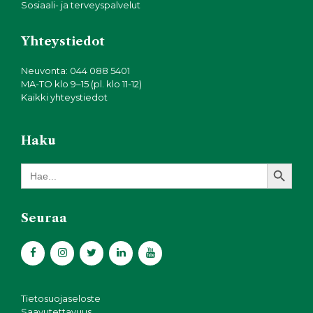
Sosiaali- ja terveyspalvelut
Yhteystiedot
Neuvonta: 044 088 5401
MA-TO klo 9–15 (pl. klo 11-12)
Kaikki yhteystiedot
Haku
Search Button
Search
for:
Seuraa
Tietosuojaseloste
Saavutettavuus