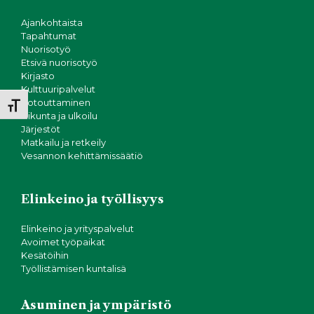
Ajankohtaista
Tapahtumat
Nuorisotyö
Etsivä nuorisotyö
Kirjasto
Kulttuuripalvelut
Kotouttaminen
Toggle Font size
Liikunta ja ulkoilu
Järjestöt
Matkailu ja retkeily
Vesannon kehittämissäätiö
Elinkeino ja työllisyys
Elinkeino ja yrityspalvelut
Avoimet työpaikat
Kesätöihin
Työllistämisen kuntalisä
Asuminen ja ympäristö