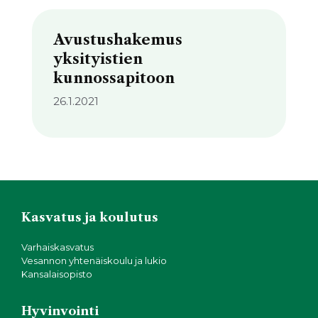
Avustushakemus
yksityistien
kunnossapitoon
26.1.2021
Kasvatus ja koulutus
Varhaiskasvatus
Vesannon yhtenäiskoulu ja lukio
Kansalaisopisto
Hyvinvointi