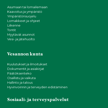
Asumaan tai lomailemaan
Kaavoitus ja ympäristö
Ympäristönsuojelu
Lomakkeet ja ohjeet
Liikenne
Tontit
Myytävät asunnot
Vesi- ja jätehuolto
Vesannon kunta
Kuulutukset ja ilmoitukset
Dokumentit ja asiakirjat
Päätöksenteko
Osallistu ja vaikuta
Hallinto ja talous
Hyvinvoinnin ja terveyden edistäminen
Sosiaali- ja terveyspalvelut