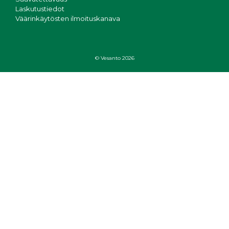
Laskutustiedot
Väärinkäytösten ilmoituskanava
© Vesanto 2026