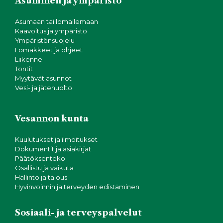
Asuminen ja ympäristö
Asumaan tai lomailemaan
Kaavoitus ja ympäristö
Ympäristönsuojelu
Lomakkeet ja ohjeet
Liikenne
Tontit
Myytävät asunnot
Vesi- ja jätehuolto
Vesannon kunta
Kuulutukset ja ilmoitukset
Dokumentit ja asiakirjat
Päätöksenteko
Osallistu ja vaikuta
Hallinto ja talous
Hyvinvoinnin ja terveyden edistäminen
Sosiaali- ja terveyspalvelut