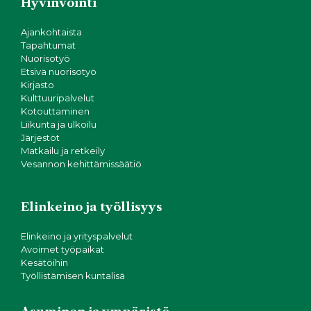
Hyvinvointi
Ajankohtaista
Tapahtumat
Nuorisotyö
Etsivä nuorisotyö
Kirjasto
Kulttuuripalvelut
Kotouttaminen
Liikunta ja ulkoilu
Järjestöt
Matkailu ja retkeily
Vesannon kehittämissäätiö
Elinkeino ja työllisyys
Elinkeino ja yrityspalvelut
Avoimet työpaikat
Kesätöihin
Työllistämisen kuntalisä