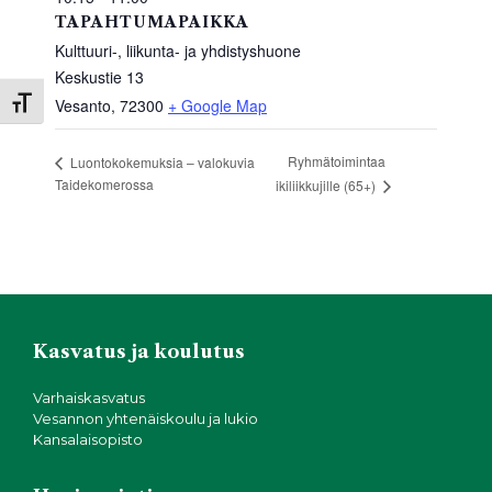
TAPAHTUMAPAIKKA
Kulttuuri-, liikunta- ja yhdistyshuone
Keskustie 13
Vesanto
,
72300
+ Google Map
Toggle Font size
Ryhmätoimintaa
Luontokokemuksia – valokuvia
Taidekomerossa
ikiliikkujille (65+)
Kasvatus ja koulutus
Varhaiskasvatus
Vesannon yhtenäiskoulu ja lukio
Kansalaisopisto