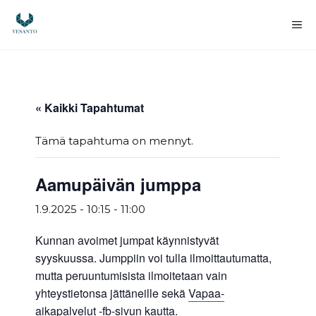
Siirry
sisältöön
Va
« Kaikki Tapahtumat
Tämä tapahtuma on mennyt.
Aamupäivän jumppa
1.9.2025 - 10:15
-
11:00
Kunnan avoimet jumpat käynnistyvät
syyskuussa. Jumppiin voi tulla ilmoittautumatta,
mutta peruuntumisista ilmoitetaan vain
yhteystietonsa jättäneille sekä
Vapaa-
aikapalvelut -fb-sivun kautta.