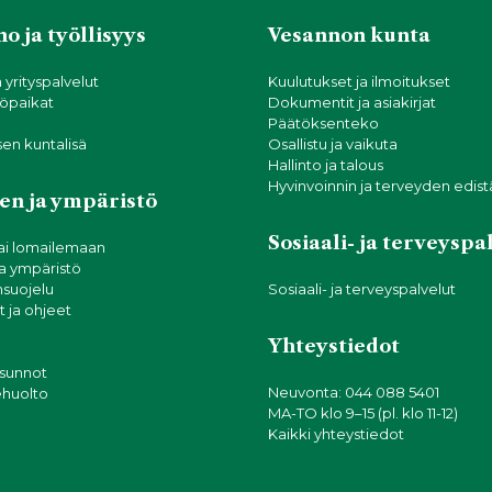
o ja työllisyys
Vesannon kunta
a yrityspalvelut
Kuulutukset ja ilmoitukset
öpaikat
Dokumentit ja asiakirjat
Päätöksenteko
sen kuntalisä
Osallistu ja vaikuta
Hallinto ja talous
Hyvinvoinnin ja terveyden edis
en ja ympäristö
Sosiaali- ja terveyspa
ai lomailemaan
ja ympäristö
suojelu
Sosiaali- ja terveyspalvelut
 ja ohjeet
Yhteystiedot
asunnot
Neuvonta: 044 088 5401
tehuolto
MA-TO klo 9–15 (pl. klo 11-12)
Kaikki yhteystiedot