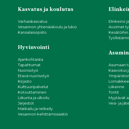
Kasvatus ja koulutus
Elinkein
Varhaiskasvatus
Elinkeino j
Vesannon yhtenäiskoulu ja lukio
Avoimet ty
Kansalaisopisto
Kesätöihin
Työllistämi
Hyvinvointi
Asumin
Ajankohtaista
Tapahtumat
Asumaan t
Nuorisotyö
Kaavoitus 
Etsivä nuorisotyö
Ympäristön
Kirjasto
Lomakkeet
Kulttuuripalvelut
Liikenne
Kotouttaminen
Tontit
Liikunta ja ulkoilu
Myytävät 
Järjestöt
Vesi- ja jä
Matkailu ja retkeily
Vesannon kehittämissäätiö