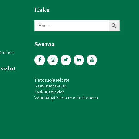
Haku
Search Button
Search
for:
Seuraa
täminen
lvelut
Tietosuojaseloste
Saavutettavuus
Laskutustiedot
Väärinkäytösten ilmoituskanava