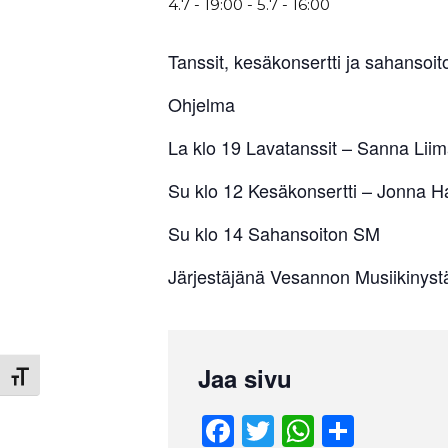
4.7 - 19:00
-
5.7 - 16:00
Tanssit, kesäkonsertti ja sahansoit
Ohjelma
La klo 19 Lavatanssit – Sanna Liim
Su klo 12 Kesäkonsertti – Jonna H
Su klo 14 Sahansoiton SM
Järjestäjänä Vesannon Musiikinystä
Jaa sivu
Toggle Font size
F
T
W
S