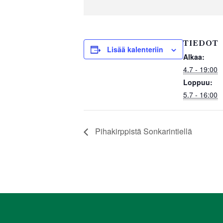
a
wi
h
h
c
tt
at
ar
e
er
s
e
TIEDOT
b
A
Lisää kalenteriin
Alkaa:
o
p
4.7 - 19:00
o
p
Loppuu:
5.7 - 16:00
k
Pihakirppistä Sonkarintiellä