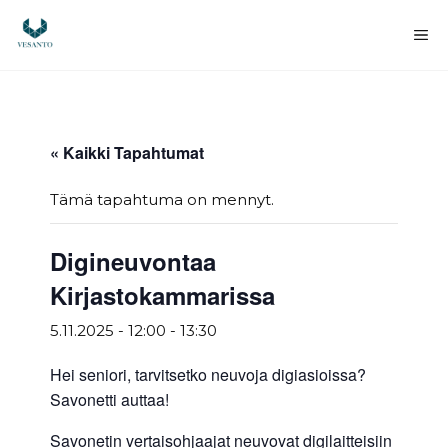
Siirry
sisältöön
Va
« Kaikki Tapahtumat
Tämä tapahtuma on mennyt.
Digineuvontaa
Kirjastokammarissa
5.11.2025 - 12:00
-
13:30
Hei seniori, tarvitsetko neuvoja digiasioissa?
Savonetti auttaa!
Savonetin vertaisohjaajat neuvovat digilaitteisiin