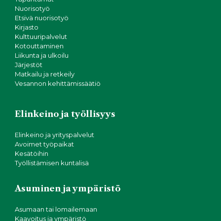
Nuorisotyö
Etsivä nuorisotyö
Kirjasto
Kulttuuripalvelut
Kotouttaminen
Liikunta ja ulkoilu
Järjestöt
Matkailu ja retkeily
Vesannon kehittämissäätiö
Elinkeino ja työllisyys
Elinkeino ja yrityspalvelut
Avoimet työpaikat
Kesätöihin
Työllistämisen kuntalisä
Asuminen ja ympäristö
Asumaan tai lomailemaan
Kaavoitus ja ympäristö