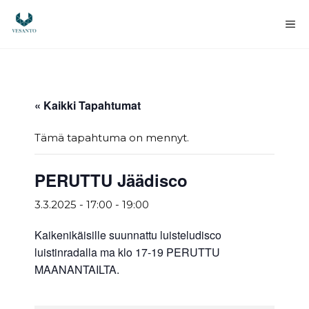
Siirry
sisältöön
Va
« Kaikki Tapahtumat
Tämä tapahtuma on mennyt.
PERUTTU Jäädisco
3.3.2025 - 17:00
-
19:00
Kaikenikäisille suunnattu luisteludisco
luistinradalla ma klo 17-19 PERUTTU
MAANANTAILTA.