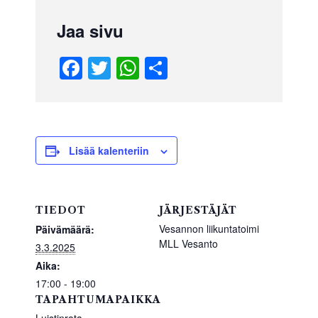
Jaa sivu
F
T
W
S
a
wi
h
h
c
tt
at
ar
e
er
s
e
b
A
Lisää kalenteriin
o
p
o
p
TIEDOT
JÄRJESTÄJÄT
k
Vesannon liikuntatoimi
Päivämäärä:
MLL Vesanto
3.3.2025
Aika:
17:00 - 19:00
TAPAHTUMAPAIKKA