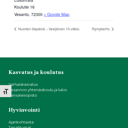
Luistinrata
Koulutie 16
Vesanto
,
72300
+ Google Map
Nuorten iltapäivä – Vesijärven 10-ottelu
Rymykerho
Kasvatus ja koulutus
Varhaiskasvatus
Vesannon yhtenäiskoulu ja lukio
Toggle Font size
Kansalaisopisto
Hyvinvointi
Ajankohtaista
Tapahtumat