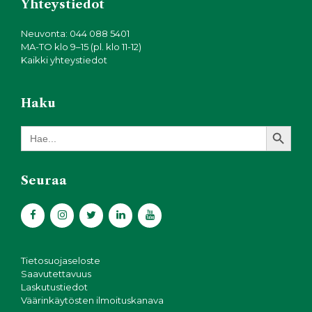
Yhteystiedot
Neuvonta: 044 088 5401
MA-TO klo 9–15 (pl. klo 11-12)
Kaikki yhteystiedot
Haku
Search Button
Search
for:
Seuraa
Tietosuojaseloste
Saavutettavuus
Laskutustiedot
Väärinkäytösten ilmoituskanava