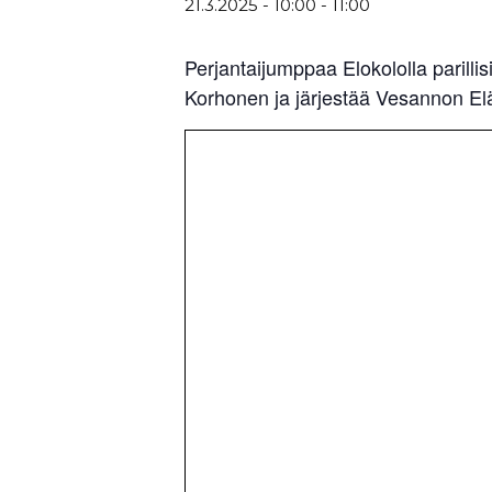
21.3.2025 - 10:00
-
11:00
Perjantaijumppaa Elokololla parilli
Korhonen ja järjestää Vesannon Eläk