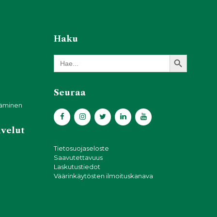
Haku
Search Button
Search
for:
Seuraa
täminen
lvelut
Tietosuojaseloste
Saavutettavuus
Laskutustiedot
Väärinkäytösten ilmoituskanava