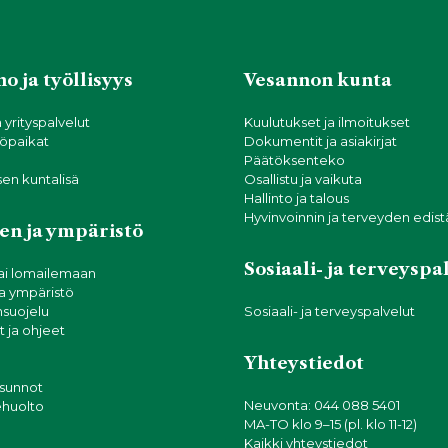
o ja työllisyys
Vesannon kunta
a yrityspalvelut
Kuulutukset ja ilmoitukset
öpaikat
Dokumentit ja asiakirjat
Päätöksenteko
sen kuntalisä
Osallistu ja vaikuta
Hallinto ja talous
Hyvinvoinnin ja terveyden edis
en ja ympäristö
Sosiaali- ja terveyspa
ai lomailemaan
ja ympäristö
suojelu
Sosiaali- ja terveyspalvelut
 ja ohjeet
Yhteystiedot
asunnot
Neuvonta: 044 088 5401
tehuolto
MA-TO klo 9–15 (pl. klo 11-12)
Kaikki yhteystiedot