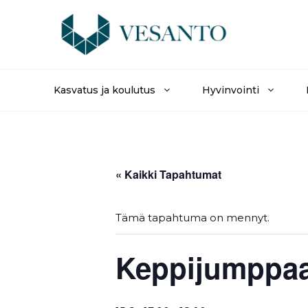
Siirry
sisältöön
Kasvatus ja koulutus
Hyvinvointi
« Kaikki Tapahtumat
Tämä tapahtuma on mennyt.
Keppijumppaa 