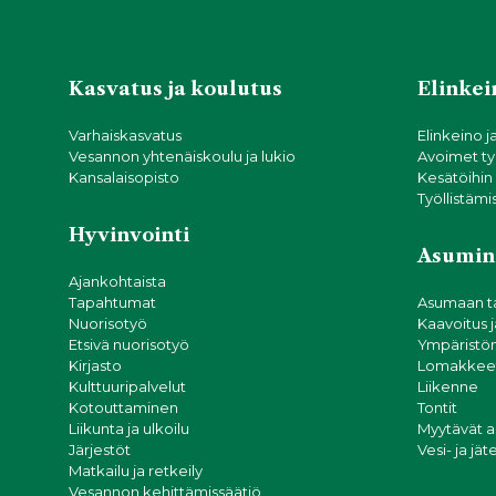
Kasvatus ja koulutus
Elinkein
Varhaiskasvatus
Elinkeino j
Vesannon yhtenäiskoulu ja lukio
Avoimet ty
Kansalaisopisto
Kesätöihin
Työllistämi
Hyvinvointi
Asumin
Ajankohtaista
Tapahtumat
Asumaan t
Nuorisotyö
Kaavoitus 
Etsivä nuorisotyö
Ympäristön
Kirjasto
Lomakkeet
Kulttuuripalvelut
Liikenne
Kotouttaminen
Tontit
Liikunta ja ulkoilu
Myytävät 
Järjestöt
Vesi- ja jä
Matkailu ja retkeily
Vesannon kehittämissäätiö