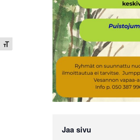
Toggle Font size
Jaa sivu