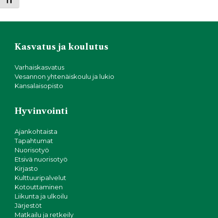
Toggle Font size
Kasvatus ja koulutus
Varhaiskasvatus
Vesannon yhtenäiskoulu ja lukio
Kansalaisopisto
Hyvinvointi
Ajankohtaista
Tapahtumat
Nuorisotyö
Etsivä nuorisotyö
Kirjasto
Kulttuuripalvelut
Kotouttaminen
Liikunta ja ulkoilu
Järjestöt
Matkailu ja retkeily