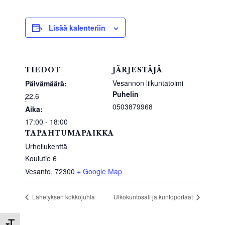
c
tt
at
ar
e
er
s
e
b
A
Lisää kalenteriin
o
p
o
p
TIEDOT
JÄRJESTÄJÄ
k
Vesannon liikuntatoimi
Päivämäärä:
Puhelin
22.6
0503879968
Aika:
17:00 - 18:00
TAPAHTUMAPAIKKA
Urheilukenttä
Koulutie 6
Vesanto
,
72300
+ Google Map
Lähetyksen kokkojuhla
Ulkokuntosali ja kuntoportaat