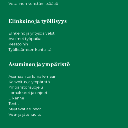
Vesannon kehittämissäätiö
Elinkeino ja työllisyys
Elinkeino ja yrityspalvelut
Avoimet työpaikat
Kesätöihin
Työllistämisen kuntalisä
Asuminen ja ympäristö
Asumaan tai lomailemaan
Kaavoitus ja ympäristö
Ympäristönsuojelu
Lomakkeet ja ohjeet
Liikenne
Tontit
Myytävät asunnot
Vesi- ja jätehuolto