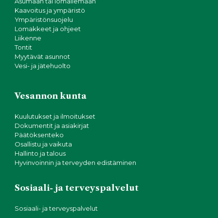
Asumaan tai lomailemaan
Kaavoitus ja ympäristö
Ympäristönsuojelu
Lomakkeet ja ohjeet
Liikenne
Tontit
Myytävät asunnot
Vesi- ja jätehuolto
Vesannon kunta
Kuulutukset ja ilmoitukset
Dokumentit ja asiakirjat
Päätöksenteko
Osallistu ja vaikuta
Hallinto ja talous
Hyvinvoinnin ja terveyden edistäminen
Sosiaali- ja terveyspalvelut
Sosiaali- ja terveyspalvelut