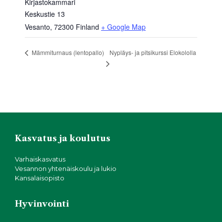
Kirjastokammari
Keskustie 13
Vesanto
,
72300
Finland
+ Google Map
Nypläys- ja pitsikurssi Elokololla
Mämmiturnaus (lentopallo)
Kasvatus ja koulutus
Varhaiskasvatus
Vesannon yhtenäiskoulu ja lukio
Kansalaisopisto
Hyvinvointi