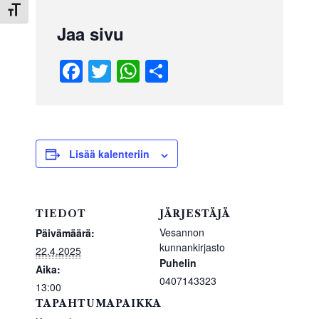
Toggle Font size
Jaa sivu
F
T
W
S
a
wi
h
h
c
tt
at
ar
e
er
s
e
b
A
Lisää kalenteriin
o
p
o
p
TIEDOT
JÄRJESTÄJÄ
k
Vesannon
Päivämäärä:
kunnankirjasto
22.4.2025
Puhelin
Aika:
0407143323
13:00
TAPAHTUMAPAIKKA