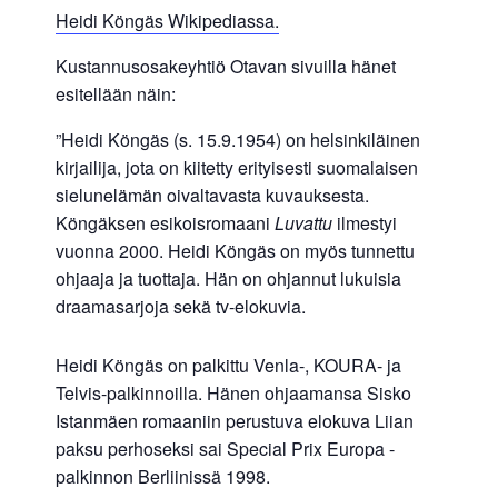
Heidi Köngäs Wikipediassa.
Kustannusosakeyhtiö Otavan sivuilla hänet
esitellään näin:
”Heidi Köngäs (s. 15.9.1954) on helsinkiläinen
kirjailija, jota on kiitetty erityisesti suomalaisen
sielunelämän oivaltavasta kuvauksesta.
Köngäksen esikoisromaani
Luvattu
ilmestyi
vuonna 2000.
Heidi Köngäs on myös tunnettu
ohjaaja ja tuottaja. Hän on ohjannut lukuisia
draamasarjoja sekä tv-elokuvia.
Heidi Köngäs on palkittu Venla-, KOURA- ja
Telvis-palkinnoilla. Hänen ohjaamansa Sisko
Istanmäen romaaniin perustuva elokuva Liian
paksu perhoseksi sai Special Prix Europa -
palkinnon Berliinissä 1998.