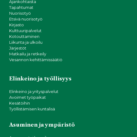
Ajankohtaista
Tapahtumat
Nuorisotyö
Etsivä nuorisotyö
Kirjasto
Kulttuuripalvelut
Kotouttaminen
Liikunta ja ulkoilu
Järjestöt
Matkailu ja retkeily
Vesannon kehittämissäätiö
Elinkeino ja työllisyys
Elinkeino ja yrityspalvelut
Avoimet työpaikat
Kesätöihin
Työllistämisen kuntalisä
Asuminen ja ympäristö