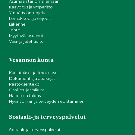
Asumaan tai lomailemaan
Kaavoitus ja ympäristö
Ympäristönsuojelu
Lomakkeet ja ohjeet
Liikenne
Tontit
Myytävät asunnot
Vesi- ja jätehuolto
Vesannon kunta
Kuulutukset ja ilmoitukset
Dokumentit ja asiakirjat
Päätöksenteko
Osallistu ja vaikuta
Hallinto ja talous
Hyvinvoinnin ja terveyden edistäminen
Sosiaali- ja terveyspalvelut
Sosiaali- ja terveyspalvelut