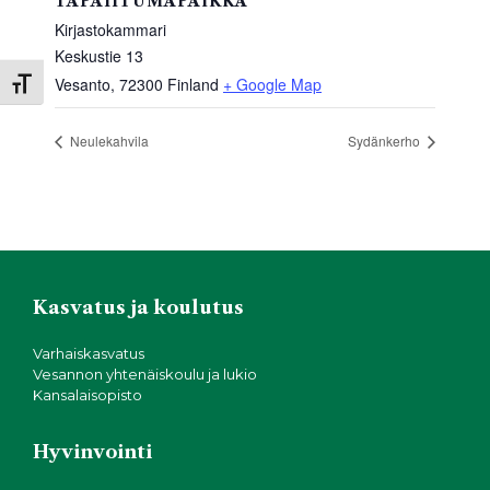
TAPAHTUMAPAIKKA
Kirjastokammari
Keskustie 13
Vesanto
,
72300
Finland
+ Google Map
Toggle Font size
Neulekahvila
Sydänkerho
Kasvatus ja koulutus
Varhaiskasvatus
Vesannon yhtenäiskoulu ja lukio
Kansalaisopisto
Hyvinvointi