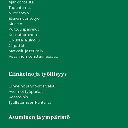
Ajankohtaista
Tapahtumat
Nuorisotyö
Etsivä nuorisotyö
Kirjasto
Kulttuuripalvelut
Kotouttaminen
Liikunta ja ulkoilu
Järjestöt
Matkailu ja retkeily
Vesannon kehittämissäätiö
Elinkeino ja työllisyys
Elinkeino ja yrityspalvelut
Avoimet työpaikat
Kesätöihin
Työllistämisen kuntalisä
Asuminen ja ympäristö