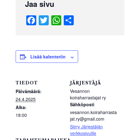
Jaa sivu
F
T
W
S
a
wi
h
h
c
tt
at
ar
e
er
s
e
b
A
Lisää kalenteriin
o
p
o
p
TIEDOT
JÄRJESTÄJÄ
k
Vesannon
Päivämäärä:
koiraharrastajat ry
24.4.2025
Sähköposti
Aika:
vesannon.koiraharrasta
18:00
jat.ry@gmail.com
Siirry Järjestäjän
verkkosivuille