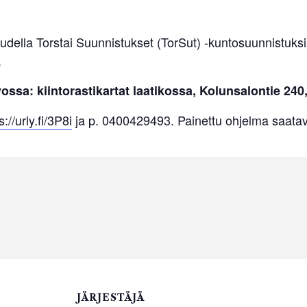
udella Torstai Suunnistukset (TorSut) -kuntosuunnistuks
.
ssa: kiintorastikartat laatikossa, Kolunsalontie 240
s://urly.fi/3P8i
ja p. 0400429493. Painettu ohjelma saatavil
JÄRJESTÄJÄ