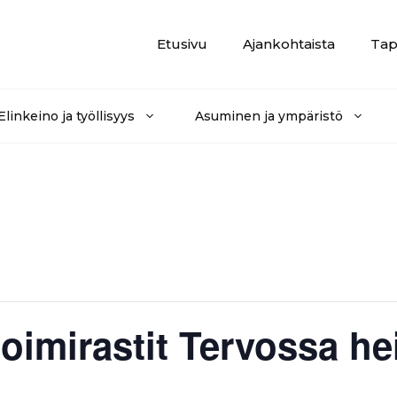
Etusivu
Ajankohtaista
Tap
Elinkeino ja työllisyys
Asuminen ja ympäristö
imirastit Tervossa he