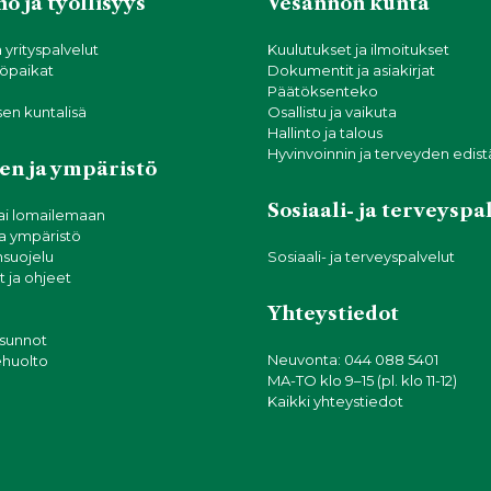
o ja työllisyys
Vesannon kunta
a yrityspalvelut
Kuulutukset ja ilmoitukset
öpaikat
Dokumentit ja asiakirjat
Päätöksenteko
sen kuntalisä
Osallistu ja vaikuta
Hallinto ja talous
Hyvinvoinnin ja terveyden edis
en ja ympäristö
Sosiaali- ja terveyspa
ai lomailemaan
ja ympäristö
suojelu
Sosiaali- ja terveyspalvelut
 ja ohjeet
Yhteystiedot
asunnot
Neuvonta: 044 088 5401
tehuolto
MA-TO klo 9–15 (pl. klo 11-12)
Kaikki yhteystiedot