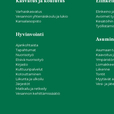
Kasvatus ja koulutus
Elinkein
Varhaiskasvatus
Elinkeino j
Vesannon yhtenäiskoulu ja lukio
Avoimet ty
Kansalaisopisto
Kesätöihin
Työllistämi
Hyvinvointi
Asumin
Ajankohtaista
Tapahtumat
Asumaan t
Nuorisotyö
Kaavoitus 
Etsivä nuorisotyö
Ympäristön
Kirjasto
Lomakkeet
Kulttuuripalvelut
Liikenne
Kotouttaminen
Tontit
Liikunta ja ulkoilu
Myytävät 
Järjestöt
Vesi- ja jä
Matkailu ja retkeily
Vesannon kehittämissäätiö