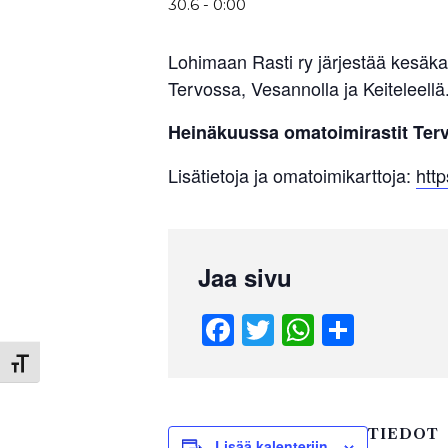
30.6 - 0:00
Lohimaan Rasti ry järjestää kesäka
Tervossa, Vesannolla ja Keiteleellä
Heinäkuussa omatoimirastit Tervo
Lisätietoja ja omatoimikarttoja:
http
Jaa sivu
F
T
W
S
a
wi
h
h
Toggle Font size
c
tt
at
ar
e
er
s
e
TIEDOT
Lisää kalenteriin