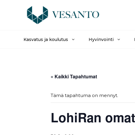
Siirry
sisältöön
Kasvatus ja koulutus
Hyvinvointi
« Kaikki Tapahtumat
Tämä tapahtuma on mennyt.
LohiRan omato