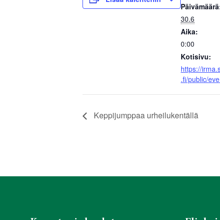
b
A
Päivämäärä
o
p
30.6
o
p
Aika:
0:00
k
Kotisivu:
https://irma.
.fi/public/e
Keppijumppaa urheilukentällä