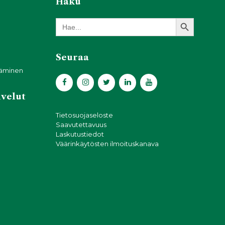
Haku
Search Button
Search
for:
Seuraa
täminen
lvelut
Tietosuojaseloste
Saavutettavuus
Laskutustiedot
Väärinkäytösten ilmoituskanava