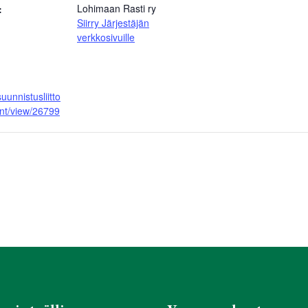
Lohimaan Rasti ry
:
Siirry Järjestäjän
verkkosivuille
suunnistusliitto
vent/view/26799