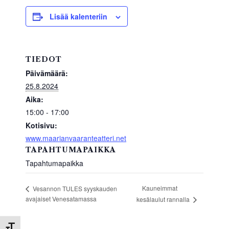
e
er
s
e
b
A
Lisää kalenteriin
o
p
o
p
TIEDOT
k
Päivämäärä:
25.8.2024
Aika:
15:00 - 17:00
Kotisivu:
www.maarianvaaranteatteri.net
TAPAHTUMAPAIKKA
Tapahtumapaikka
Kauneimmat
Vesannon TULES syyskauden
avajaiset Venesatamassa
kesälaulut rannalla
Toggle Font size