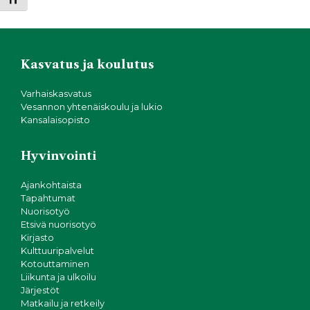
Kasvatus ja koulutus
Varhaiskasvatus
Vesannon yhtenäiskoulu ja lukio
Kansalaisopisto
Hyvinvointi
Ajankohtaista
Tapahtumat
Nuorisotyö
Etsivä nuorisotyö
Kirjasto
Kulttuuripalvelut
Kotouttaminen
Liikunta ja ulkoilu
Järjestöt
Matkailu ja retkeily