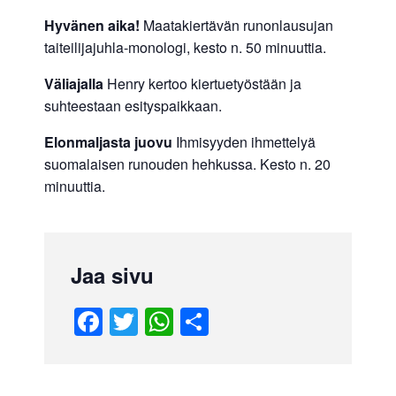
Hyvänen aika!
Maatakiertävän runonlausujan
taiteilijajuhla-monologi, kesto n. 50 minuuttia.
Väliajalla
Henry kertoo kiertuetyöstään ja
suhteestaan esityspaikkaan.
Elonmaljasta juovu
Ihmisyyden ihmettelyä
suomalaisen runouden hehkussa. Kesto n. 20
minuuttia.
Jaa sivu
F
T
W
S
a
wi
h
h
c
tt
at
ar