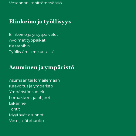
Vesannon kehittämissäätiö
Elinkeino ja työllisyys
Elinkeino ja yrityspalvelut
Avoimet työpaikat
Kesätöihin
Työllistämisen kuntalisä
Asuminen ja ympäristö
Asumaan tai lomailemaan
Kaavoitus ja ympäristö
Ympäristönsuojelu
Lomakkeet ja ohjeet
Liikenne
Tontit
Myytävät asunnot
Vesi- ja jätehuolto