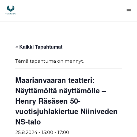
Siirry
sisältöön
Va
« Kaikki Tapahtumat
Tämä tapahtuma on mennyt.
Maarianvaaran teatteri:
Näyttämöltä näyttämölle –
Henry Räsäsen 50-
vuotisjuhlakiertue Niiniveden
NS-talo
25.8.2024 - 15:00
-
17:00