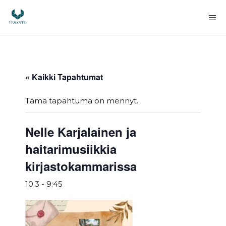
Siirry
sisältöön
Va
« Kaikki Tapahtumat
Tämä tapahtuma on mennyt.
Nelle Karjalainen ja
haitarimusiikkia
kirjastokammarissa
10.3 - 9:45