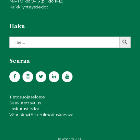
MA-TO klo 9–15 (pl. klo 11-12)
Kaikki yhteystiedot
Haku
Search Button
Search
for:
Seuraa
Tietosuojaseloste
Saavutettavuus
Laskutustiedot
Väärinkäytösten ilmoituskanava
© Vesanto 2026