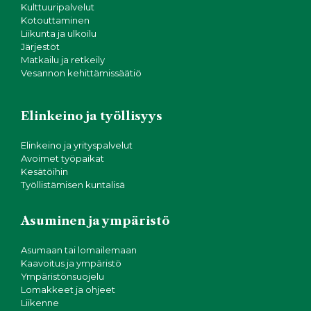
Kulttuuripalvelut
Kotouttaminen
Liikunta ja ulkoilu
Järjestöt
Matkailu ja retkeily
Vesannon kehittämissäätiö
Elinkeino ja työllisyys
Elinkeino ja yrityspalvelut
Avoimet työpaikat
Kesätöihin
Työllistämisen kuntalisä
Asuminen ja ympäristö
Asumaan tai lomailemaan
Kaavoitus ja ympäristö
Ympäristönsuojelu
Lomakkeet ja ohjeet
Liikenne