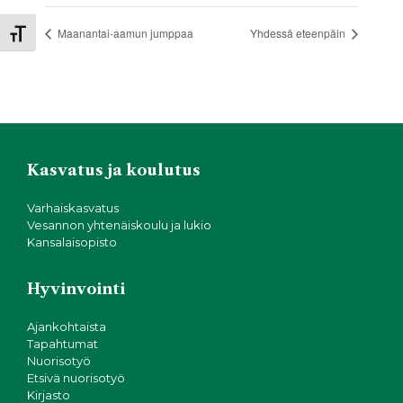
Maanantai-aamun jumppaa
Yhdessä eteenpäin
Toggle Font size
Kasvatus ja koulutus
Varhaiskasvatus
Vesannon yhtenäiskoulu ja lukio
Kansalaisopisto
Hyvinvointi
Ajankohtaista
Tapahtumat
Nuorisotyö
Etsivä nuorisotyö
Kirjasto