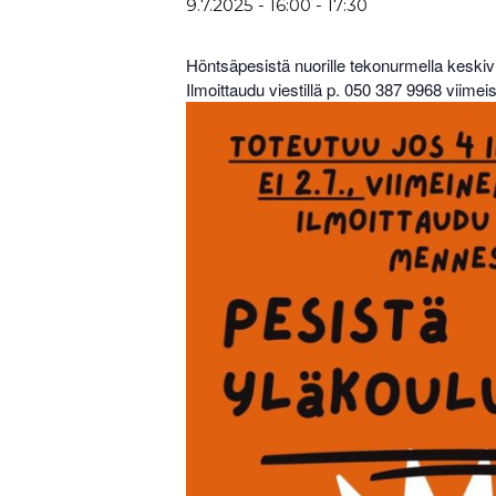
9.7.2025 - 16:00
-
17:30
Höntsäpesistä nuorille tekonurmella keskivi
Ilmoittaudu viestillä p. 050 387 9968 viimei