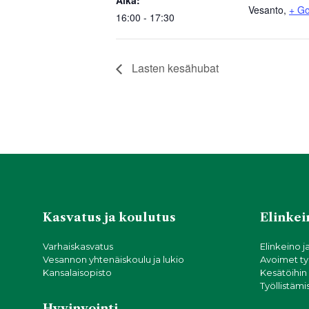
o
p
Aika:
Vesanto
,
+ G
16:00 - 17:30
k
Lasten kesähubat
Kasvatus ja koulutus
Elinkein
Varhaiskasvatus
Elinkeino j
Vesannon yhtenäiskoulu ja lukio
Avoimet ty
Kansalaisopisto
Kesätöihin
Työllistämi
Hyvinvointi