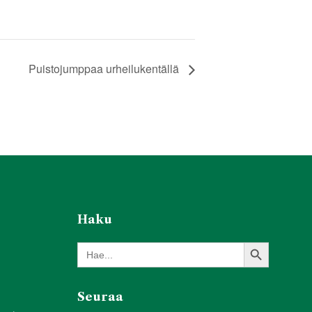
Puistojumppaa urheilukentällä
Haku
Search Button
Search
for:
Seuraa