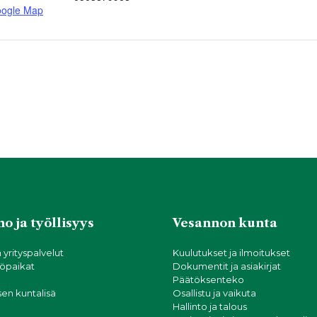
oogle Map
o ja työllisyys
Vesannon kunta
a yrityspalvelut
Kuulutukset ja ilmoitukset
öpaikat
Dokumentit ja asiakirjat
Päätöksenteko
sen kuntalisä
Osallistu ja vaikuta
Hallinto ja talous