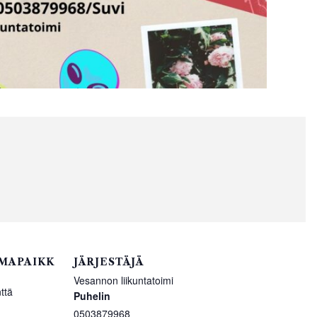
MAPAIKK
JÄRJESTÄJÄ
Vesannon liikuntatoimi
ttä
Puhelin
0503879968