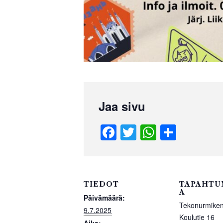
Jaa sivu
F
T
W
S
a
wi
h
h
c
tt
at
ar
e
er
s
e
TIEDOT
TAPAHTU
b
A
A
Päivämäärä:
Tekonurmiken
o
p
9.7.2025
Koulutie 16