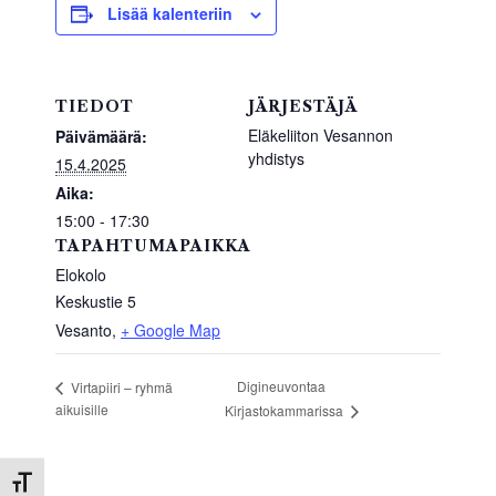
b
A
Lisää kalenteriin
o
p
o
p
TIEDOT
JÄRJESTÄJÄ
k
Eläkeliiton Vesannon
Päivämäärä:
yhdistys
15.4.2025
Aika:
15:00 - 17:30
TAPAHTUMAPAIKKA
Elokolo
Keskustie 5
Vesanto
,
+ Google Map
Digineuvontaa
Virtapiiri – ryhmä
aikuisille
Kirjastokammarissa
Toggle Font size