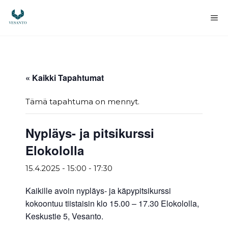
Siirry
sisältöön
Va
« Kaikki Tapahtumat
Tämä tapahtuma on mennyt.
Nypläys- ja pitsikurssi
Elokololla
15.4.2025 - 15:00
-
17:30
Kaikille avoin nypläys- ja käpypitsikurssi
kokoontuu tiistaisin klo 15.00 – 17.30 Elokololla,
Keskustie 5, Vesanto.