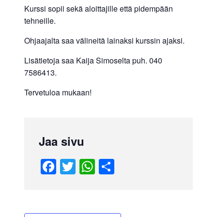
Kurssi sopii sekä aloittajille että pidempään
tehneille.
Ohjaajalta saa välineitä lainaksi kurssin ajaksi.
Lisätietoja saa Kaija Simoselta puh. 040
7586413.
Tervetuloa mukaan!
Jaa sivu
F
T
W
S
a
wi
h
h
c
tt
at
ar
e
er
s
e