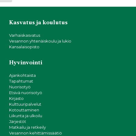
Kasvatus ja koulutus
Varhaiskasvatus
Vesannon yhtenäiskoulu ja lukio
Kansalaisopisto
Hyvinvointi
Ajankohtaista
Tapahtumat
Nuorisotyö
Etsivä nuorisotyö
Kirjasto
Kulttuuripalvelut
Kotouttaminen
Liikunta ja ulkoilu
Järjestöt
Matkailu ja retkeily
Vesannon kehittämissäätiö