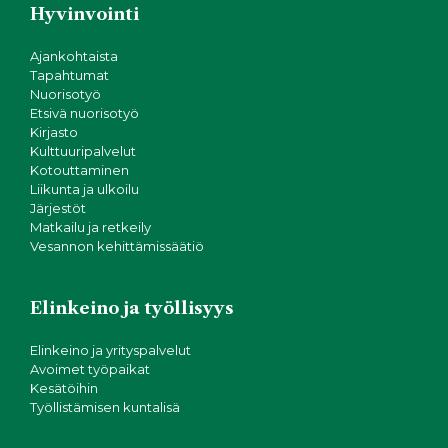
Hyvinvointi
Ajankohtaista
Tapahtumat
Nuorisotyö
Etsivä nuorisotyö
Kirjasto
Kulttuuripalvelut
Kotouttaminen
Liikunta ja ulkoilu
Järjestöt
Matkailu ja retkeily
Vesannon kehittämissäätiö
Elinkeino ja työllisyys
Elinkeino ja yrityspalvelut
Avoimet työpaikat
Kesätöihin
Työllistämisen kuntalisä