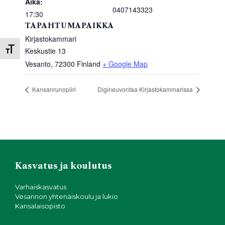
Aika:
0407143323
17:30
TAPAHTUMAPAIKKA
Kirjastokammari
Keskustie 13
Toggle Font size
Vesanto
,
72300
Finland
+ Google Map
Kansanrunopiiri
Digineuvontaa Kirjastokammarissa
Kasvatus ja koulutus
Varhaiskasvatus
Vesannon yhtenäiskoulu ja lukio
Kansalaisopisto