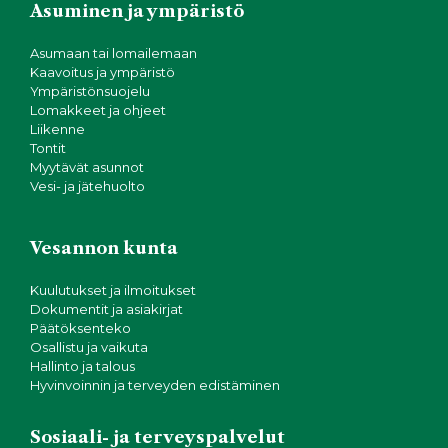
Asuminen ja ympäristö
Asumaan tai lomailemaan
Kaavoitus ja ympäristö
Ympäristönsuojelu
Lomakkeet ja ohjeet
Liikenne
Tontit
Myytävät asunnot
Vesi- ja jätehuolto
Vesannon kunta
Kuulutukset ja ilmoitukset
Dokumentit ja asiakirjat
Päätöksenteko
Osallistu ja vaikuta
Hallinto ja talous
Hyvinvoinnin ja terveyden edistäminen
Sosiaali- ja terveyspalvelut