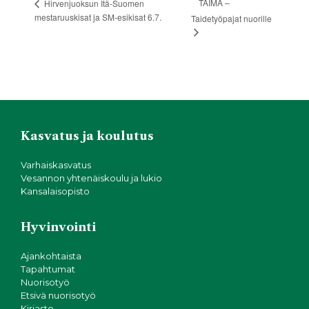
TAIMA –
Hirvenjuoksun Itä-Suomen
mestaruuskisat ja SM-esikisat 6.7.
Taidetyöpajat nuorille
Kasvatus ja koulutus
Varhaiskasvatus
Vesannon yhtenäiskoulu ja lukio
Kansalaisopisto
Hyvinvointi
Ajankohtaista
Tapahtumat
Nuorisotyö
Etsivä nuorisotyö
Kirjasto