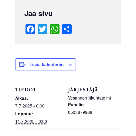
Jaa sivu
F
T
W
S
a
wi
h
h
c
tt
at
ar
e
er
s
e
b
A
Lisää kalenteriin
o
p
o
p
TIEDOT
JÄRJESTÄJÄ
k
Vesannon liikuntatoimi
Alkaa:
Puhelin
7.7.2025 - 0:00
0503879968
Loppuu:
11.7.2025 - 0:00