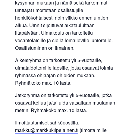
kysynnän mukaan ja nämä sekä tarkemmat
uintiajat ilmoitetaan osallistujille
henkilökohtaisesti noin viikko ennen uintien
alkua. Uinnit sijoittuvat aikataulultaan
iltapäivään. Uimakoulu on tarkoitettu
vesantolaisille ja siellä lomaileville junioreille.
Osallistuminen on ilmainen.
Alkeisryhmä on tarkoitettu yli 5-vuotiaille,
uimataidottomille lapsille, jotka osaavat toimia
ryhmässä ohjaajan ohjeiden mukaan.
Ryhmäkoko max. 10 lasta.
Jatkoryhmä on tarkoitettu yli 5-vuotiaille, jotka
osaavat kellua ja/tai uida vatsallaan muutaman
metrin. Ryhmäkoko max. 10 lasta.
Ilmoittautumiset sähköpostilla:
markku@markkukilpelainen.fi
(ilmoita mille