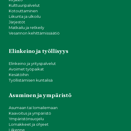
Kulttuuripalvelut
Kotouttaminen
Liikunta ja ulkoilu
Järjestöt
Matkailu ja retkeily
Vesannon kehittämissäätiö
Elinkeino ja työllisyys
Elinkeino ja yrityspalvelut
Avoimet työpaikat
Kesätöihin
Työllistämisen kuntalisä
Asuminen ja ympäristö
Asumaan tai lomailemaan
Kaavoitus ja ympäristö
Ympäristönsuojelu
Lomakkeet ja ohjeet
Liikenne