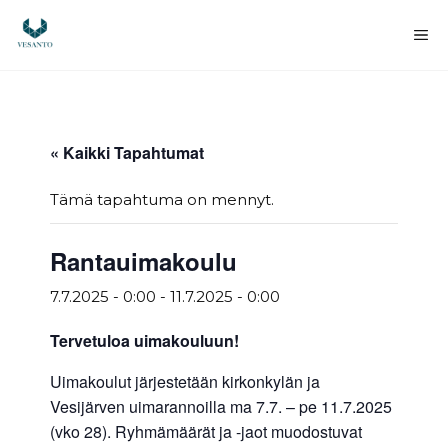
Siirry
sisältöön
Va
« Kaikki Tapahtumat
Tämä tapahtuma on mennyt.
Rantauimakoulu
7.7.2025 - 0:00
-
11.7.2025 - 0:00
Tervetuloa uimakouluun!
Uimakoulut järjestetään kirkonkylän ja
Vesijärven uimarannoilla ma 7.7. – pe 11.7.2025
(vko 28). Ryhmämäärät ja -jaot muodostuvat