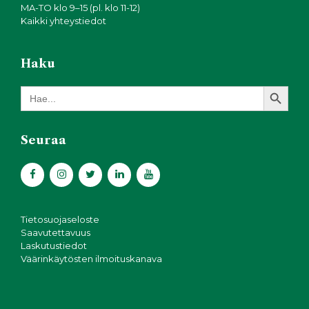
MA-TO klo 9–15 (pl. klo 11-12)
Kaikki yhteystiedot
Haku
Search Button
Search
for:
Seuraa
Tietosuojaseloste
Saavutettavuus
Laskutustiedot
Väärinkäytösten ilmoituskanava