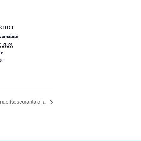
EDOT
vämäärä:
7.2024
a:
00
 nuorisoseurantalolla