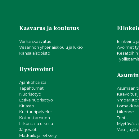
Kasvatus ja koulutus
Elinkein
Varhaiskasvatus
Elinkeino j
Vesannon yhtenäiskoulu ja lukio
Avoimet ty
Kansalaisopisto
Kesätöihin
Työllistämi
Hyvinvointi
Asumin
Ajankohtaista
Tapahtumat
Asumaan t
Nuorisotyö
Kaavoitus 
Etsivä nuorisotyö
Ympäristön
Kirjasto
Lomakkeet
Kulttuuripalvelut
Liikenne
Kotouttaminen
Tontit
Liikunta ja ulkoilu
Myytävät 
Järjestöt
Vesi- ja jä
Matkailu ja retkeily