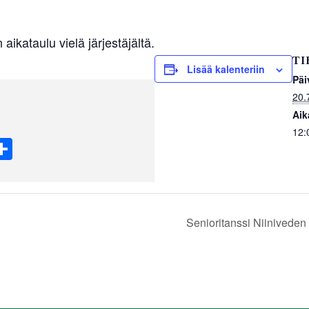
aikataulu vielä järjestäjältä.
TI
Lisää kalenteriin
Päi
20.
Aik
12:
W
S
h
t
ar
e
Senioritanssi Niiniveden