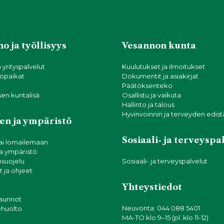
o ja työllisyys
Vesannon kunta
a yrityspalvelut
Kuulutukset ja ilmoitukset
öpaikat
Dokumentit ja asiakirjat
Päätöksenteko
sen kuntalisä
Osallistu ja vaikuta
Hallinto ja talous
Hyvinvoinnin ja terveyden edis
en ja ympäristö
Sosiaali- ja terveyspa
ai lomailemaan
ja ympäristö
suojelu
Sosiaali- ja terveyspalvelut
 ja ohjeet
Yhteystiedot
asunnot
Neuvonta: 044 088 5401
tehuolto
MA-TO klo 9–15 (pl. klo 11-12)