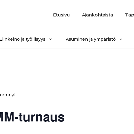
Etusivu
Ajankohtaista
Tap
Elinkeino ja työllisyys
Asuminen ja ympäristö
mennyt.
MM-turnaus