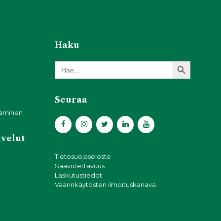
Haku
Search Button
Search
for:
Seuraa
täminen
lvelut
Tietosuojaseloste
Saavutettavuus
Laskutustiedot
Väärinkäytösten ilmoituskanava