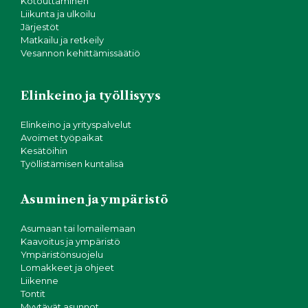
Kotouttaminen
Liikunta ja ulkoilu
Järjestöt
Matkailu ja retkeily
Vesannon kehittämissäätiö
Elinkeino ja työllisyys
Elinkeino ja yrityspalvelut
Avoimet työpaikat
Kesätöihin
Työllistämisen kuntalisä
Asuminen ja ympäristö
Asumaan tai lomailemaan
Kaavoitus ja ympäristö
Ympäristönsuojelu
Lomakkeet ja ohjeet
Liikenne
Tontit
Myytävät asunnot