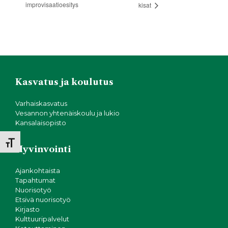
improvisaatioesitys
kisat
Kasvatus ja koulutus
Varhaiskasvatus
Vesannon yhtenäiskoulu ja lukio
Kansalaisopisto
Toggle Font size
Hyvinvointi
Ajankohtaista
Tapahtumat
Nuorisotyö
Etsivä nuorisotyö
Kirjasto
Kulttuuripalvelut