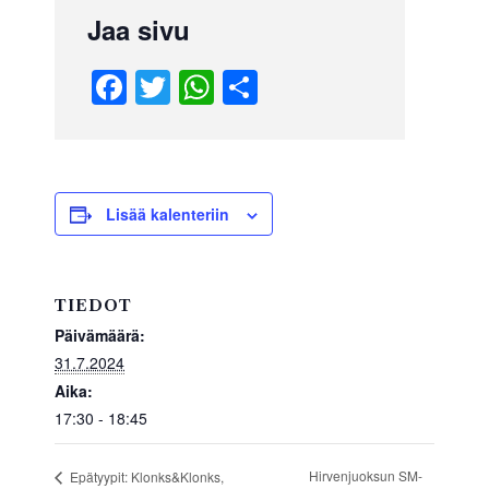
Jaa sivu
F
T
W
S
a
wi
h
h
c
tt
at
ar
e
er
s
e
b
A
Lisää kalenteriin
o
p
o
p
TIEDOT
k
Päivämäärä:
31.7.2024
Aika:
17:30 - 18:45
Hirvenjuoksun SM-
Epätyypit: Klonks&Klonks,