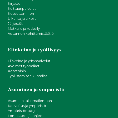
Kirjasto
Kulttuuripalvelut
Kotouttaminen
Liikunta ja ulkoilu
Järjestöt
Matkailu ja retkeily
Vesannon kehittämissäätiö
Elinkeino ja työllisyys
Elinkeino ja yrityspalvelut
Avoimet työpaikat
Kesätöihin
Työllistämisen kuntalisä
Asuminen ja ympäristö
Asumaan tai lomailemaan
Kaavoitus ja ympäristö
Ympäristönsuojelu
Lomakkeet ja ohjeet