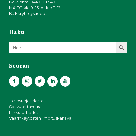
Neuvonta: 044 088 5401
MA-TO klo 9–15 (pl. klo 11-12)
Kaikki yhteystiedot
Haku
Search Button
Search
for:
Seuraa
Tietosuojaseloste
Saavutettavuus
Laskutustiedot
Väärinkäytösten ilmoituskanava