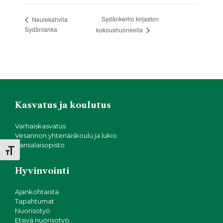
Sydänkerho kirjaston
Neulekahvila
Sydänlanka
kokoushuoneella
Kasvatus ja koulutus
Varhaiskasvatus
Vesannon yhtenäiskoulu ja lukio
Kansalaisopisto
Toggle Font size
Hyvinvointi
Ajankohtaista
Tapahtumat
Nuorisotyö
Etsivä nuorisotyö