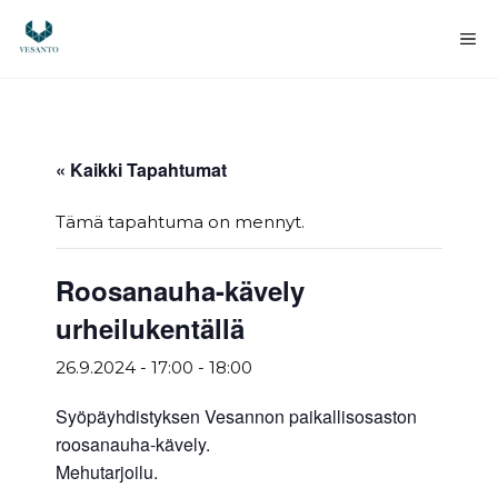
Siirry
sisältöön
Va
« Kaikki Tapahtumat
Tämä tapahtuma on mennyt.
Roosanauha-kävely
urheilukentällä
26.9.2024 - 17:00
-
18:00
Syöpäyhdistyksen Vesannon paikallisosaston
roosanauha-kävely.
Mehutarjoilu.