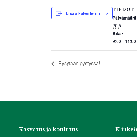
e
er
s
e
TIEDOT
b
A
Lisää kalenteriin
Päivämäärä
o
p
20.5
o
p
Aika:
9:00 - 11:00
k
Pysytään pystyssä!
Kasvatus ja koulutus
Elinkein