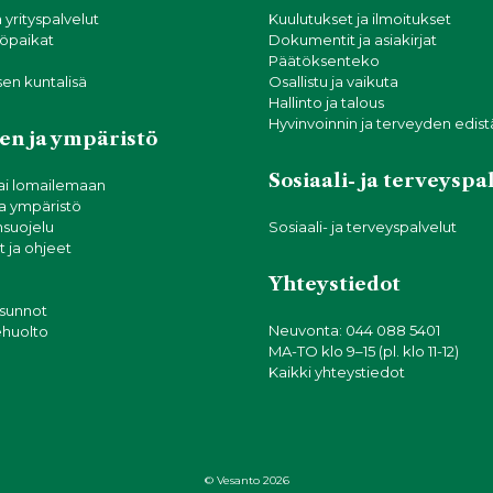
a yrityspalvelut
Kuulutukset ja ilmoitukset
öpaikat
Dokumentit ja asiakirjat
Päätöksenteko
sen kuntalisä
Osallistu ja vaikuta
Hallinto ja talous
Hyvinvoinnin ja terveyden edis
en ja ympäristö
Sosiaali- ja terveyspa
ai lomailemaan
ja ympäristö
suojelu
Sosiaali- ja terveyspalvelut
 ja ohjeet
Yhteystiedot
asunnot
Neuvonta: 044 088 5401
tehuolto
MA-TO klo 9–15 (pl. klo 11-12)
Kaikki yhteystiedot
© Vesanto 2026