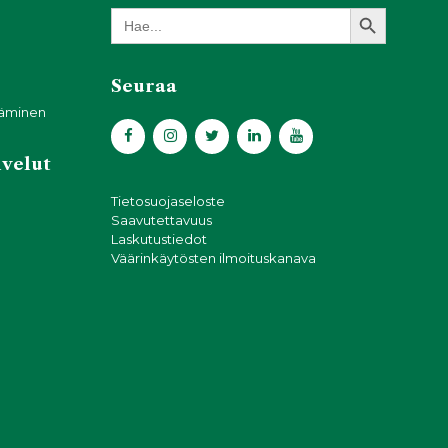
Search Button
Search
for:
Seuraa
täminen
lvelut
Tietosuojaseloste
Saavutettavuus
Laskutustiedot
Väärinkäytösten ilmoituskanava