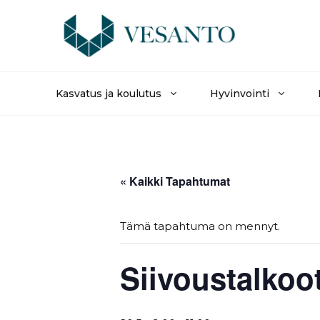
Siirry
sisältöön
Kasvatus ja koulutus
Hyvinvointi
« Kaikki Tapahtumat
Tämä tapahtuma on mennyt.
Siivoustalkoot