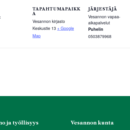
TAPAHTUMAPAIKK
JÄRJESTÄJÄ
A
Vesannon vapaa-
:
Vesannon kirjasto
aikapalvelut
Keskustie 13
+ Google
Puhelin
Map
0503879968
o ja työllisyys
Vesannon kunta