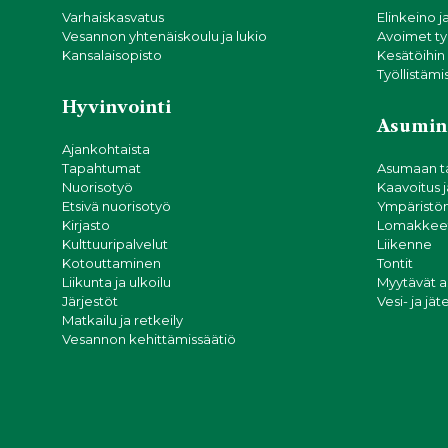
Varhaiskasvatus
Elinkeino j
Vesannon yhtenäiskoulu ja lukio
Avoimet ty
Kansalaisopisto
Kesätöihin
Työllistämi
Hyvinvointi
Asumin
Ajankohtaista
Tapahtumat
Asumaan t
Nuorisotyö
Kaavoitus 
Etsivä nuorisotyö
Ympäristön
Kirjasto
Lomakkeet
Kulttuuripalvelut
Liikenne
Kotouttaminen
Tontit
Liikunta ja ulkoilu
Myytävät 
Järjestöt
Vesi- ja jä
Matkailu ja retkeily
Vesannon kehittämissäätiö