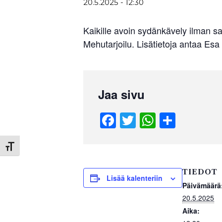
20.5.2025 - 12:30
Kaikille avoin sydänkävely ilman s
Mehutarjoilu. Lisätietoja antaa E
Jaa sivu
F
T
W
S
a
wi
h
h
c
tt
at
ar
Toggle Font size
e
er
s
e
TIEDOT
b
A
Lisää kalenteriin
Päivämäärä
o
p
20.5.2025
o
p
Aika: