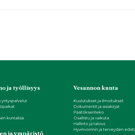
o ja työllisyys
Vesannon kunta
a yrityspalvelut
Kuulutukset ja ilmoitukset
öpaikat
Dokumentit ja asiakirjat
Päätöksenteko
sen kuntalisä
Osallistu ja vaikuta
Hallinto ja talous
Hyvinvoinnin ja terveyden edis
en ja ympäristö