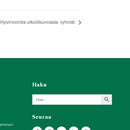
Hyvinvointia ulkoliikunnasta -ryhmät
Haku
Search Button
Search
for:
Seuraa
täminen