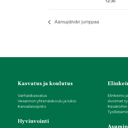
12:30
k
Aamupäivän jumppaa
Kasvatus ja koulutus
Elinkein
Varhaiskasvatus
Elinkeino j
Vesannon yhtenäiskoulu ja lukio
Avoimet ty
Kansalaisopisto
Kesätöihin
Työllistämi
Hyvinvointi
Asumin