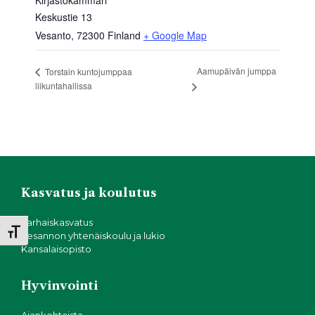
Kirjastokammari
Keskustie 13
Vesanto
,
72300
Finland
+ Google Map
Aamupäivän jumppa
Torstain kuntojumppaa
liikuntahallissa
Kasvatus ja koulutus
Varhaiskasvatus
Toggle Font size
Vesannon yhtenäiskoulu ja lukio
Kansalaisopisto
Hyvinvointi