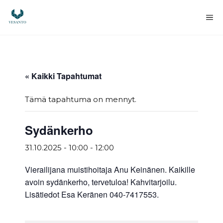
Siirry
sisältöön
Va
« Kaikki Tapahtumat
Tämä tapahtuma on mennyt.
Sydänkerho
31.10.2025 - 10:00
-
12:00
Vierailijana muistihoitaja Anu Keinänen. Kaikille
avoin sydänkerho, tervetuloa! Kahvitarjoilu.
Lisätiedot Esa Keränen 040-7417553.