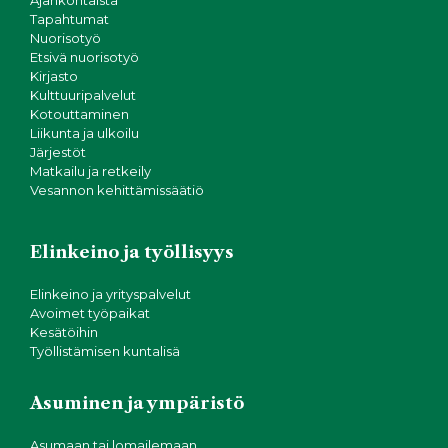
Ajankohtaista
Tapahtumat
Nuorisotyö
Etsivä nuorisotyö
Kirjasto
Kulttuuripalvelut
Kotouttaminen
Liikunta ja ulkoilu
Järjestöt
Matkailu ja retkeily
Vesannon kehittämissäätiö
Elinkeino ja työllisyys
Elinkeino ja yrityspalvelut
Avoimet työpaikat
Kesätöihin
Työllistämisen kuntalisä
Asuminen ja ympäristö
Asumaan tai lomailemaan