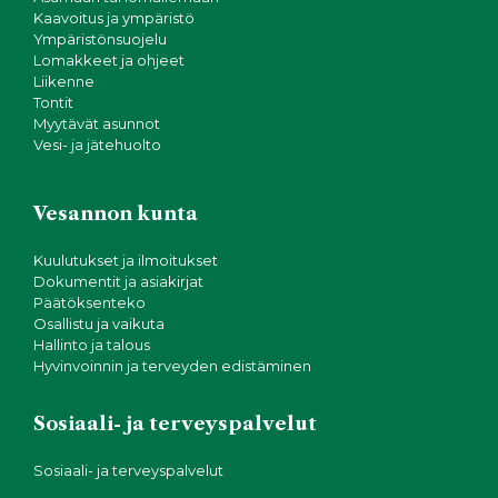
Kaavoitus ja ympäristö
Ympäristönsuojelu
Lomakkeet ja ohjeet
Liikenne
Tontit
Myytävät asunnot
Vesi- ja jätehuolto
Vesannon kunta
Kuulutukset ja ilmoitukset
Dokumentit ja asiakirjat
Päätöksenteko
Osallistu ja vaikuta
Hallinto ja talous
Hyvinvoinnin ja terveyden edistäminen
Sosiaali- ja terveyspalvelut
Sosiaali- ja terveyspalvelut