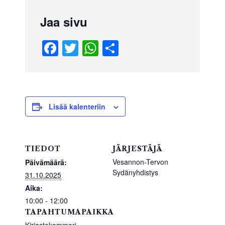
Jaa sivu
F
T
W
S
a
wi
h
h
c
tt
at
ar
e
er
s
e
b
A
Lisää kalenteriin
o
p
o
p
TIEDOT
JÄRJESTÄJÄ
k
Vesannon-Tervon
Päivämäärä:
Sydänyhdistys
31.10.2025
Aika:
10:00 - 12:00
TAPAHTUMAPAIKKA