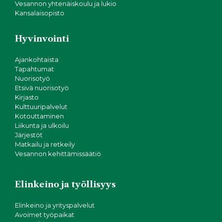
Vesannon yhtenäiskoulu ja lukio
Kansalaisopisto
Hyvinvointi
Ajankohtaista
Tapahtumat
Nuorisotyö
Etsivä nuorisotyö
Kirjasto
Kulttuuripalvelut
Kotouttaminen
Liikunta ja ulkoilu
Järjestöt
Matkailu ja retkeily
Vesannon kehittämissäätiö
Elinkeino ja työllisyys
Elinkeino ja yrityspalvelut
Avoimet työpaikat