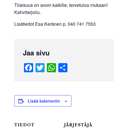
Tilaisuus on avoin kaikille, tervetuloa mukaan!
Kahvitarjoilu.
Lisätiedot Esa Keränen p. 040 741 7553
Jaa sivu
F
T
W
S
a
wi
h
h
c
tt
at
ar
e
er
s
e
b
A
Lisää kalenteriin
o
p
o
p
TIEDOT
JÄRJESTÄJÄ