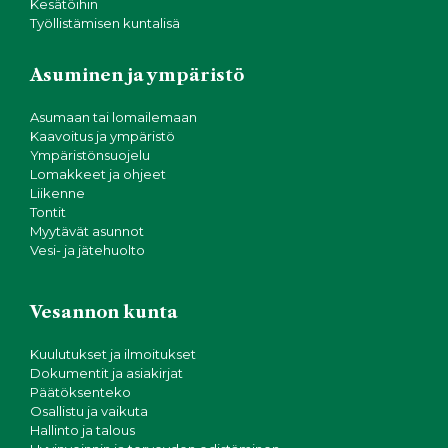
Kesätöihin
Työllistämisen kuntalisä
Asuminen ja ympäristö
Asumaan tai lomailemaan
Kaavoitus ja ympäristö
Ympäristönsuojelu
Lomakkeet ja ohjeet
Liikenne
Tontit
Myytävät asunnot
Vesi- ja jätehuolto
Vesannon kunta
Kuulutukset ja ilmoitukset
Dokumentit ja asiakirjat
Päätöksenteko
Osallistu ja vaikuta
Hallinto ja talous