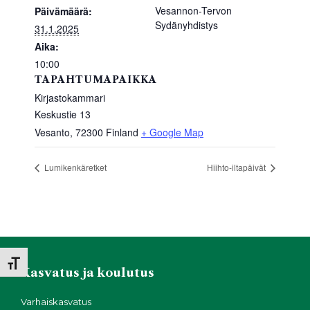
k
Vesannon-Tervon
Päivämäärä:
Sydänyhdistys
31.1.2025
Aika:
10:00
TAPAHTUMAPAIKKA
Kirjastokammari
Keskustie 13
Vesanto
,
72300
Finland
+ Google Map
Lumikenkäretket
Hiihto-iltapäivät
Toggle Font size
Kasvatus ja koulutus
Varhaiskasvatus