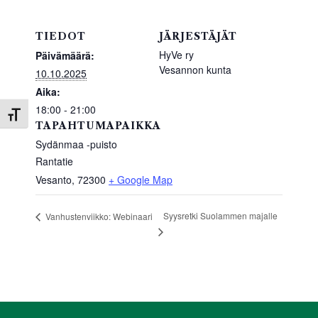
o
p
o
p
TIEDOT
JÄRJESTÄJÄT
k
HyVe ry
Päivämäärä:
Vesannon kunta
10.10.2025
Aika:
18:00 - 21:00
Toggle Font size
TAPAHTUMAPAIKKA
Sydänmaa -puisto
Rantatie
Vesanto
,
72300
+ Google Map
Syysretki Suolammen majalle
Vanhustenviikko: Webinaari