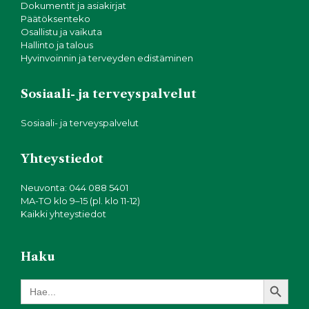
Dokumentit ja asiakirjat
Päätöksenteko
Osallistu ja vaikuta
Hallinto ja talous
Hyvinvoinnin ja terveyden edistäminen
Sosiaali- ja terveyspalvelut
Sosiaali- ja terveyspalvelut
Yhteystiedot
Neuvonta: 044 088 5401
MA-TO klo 9–15 (pl. klo 11-12)
Kaikki yhteystiedot
Haku
Search Button
Search
for: