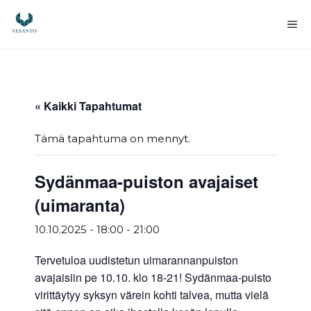
Siirry
sisältöön
Va
« Kaikki Tapahtumat
Tämä tapahtuma on mennyt.
Sydänmaa-puiston avajaiset
(uimaranta)
10.10.2025 - 18:00
-
21:00
Tervetuloa uudistetun uimarannanpuiston
avajaisiin pe 10.10. klo 18-21! Sydänmaa-puisto
virittäytyy syksyn värein kohti talvea, mutta vielä