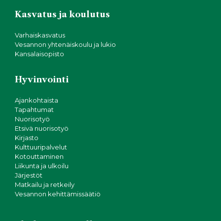
Kasvatus ja koulutus
Varhaiskasvatus
Vesannon yhtenäiskoulu ja lukio
Kansalaisopisto
Hyvinvointi
Ajankohtaista
Tapahtumat
Nuorisotyö
Etsivä nuorisotyö
Kirjasto
Kulttuuripalvelut
Kotouttaminen
Liikunta ja ulkoilu
Järjestöt
Matkailu ja retkeily
Vesannon kehittämissäätiö