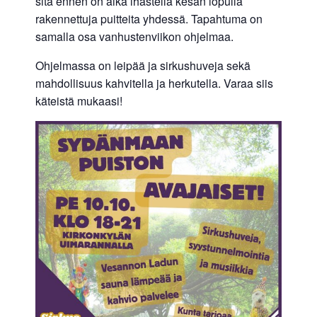
sitä ennen on aika ihastella kesän lopulla
rakennettuja puitteita yhdessä. Tapahtuma on
samalla osa vanhustenviikon ohjelmaa.
Ohjelmassa on leipää ja sirkushuveja sekä
mahdollisuus kahvitella ja herkutella. Varaa siis
käteistä mukaasi!