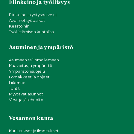
Elinkeino ja työllisyys
Elinkeino ja yrityspalvelut
Avoimet työpaikat
Kesätöihin
Työllistämisen kuntalisä
Asuminen ja ympäristö
Asumaan tai lomailemaan
Kaavoitus ja ympäristö
Ympäristönsuojelu
Lomakkeet ja ohjeet
Liikenne
Tontit
Myytävät asunnot
Vesi- ja jätehuolto
Vesannon kunta
Kuulutukset ja ilmoitukset