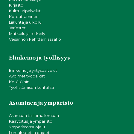
Kirjasto
Kulttuuripalvelut
Kotouttaminen
Liikunta ja ulkoilu
Järjestöt
Matkailu ja retkeily
Vesannon kehittämissäätiö
Elinkeino ja työllisyys
Elinkeino ja yrityspalvelut
Avoimet työpaikat
Kesätöihin
Työllistämisen kuntalisä
Asuminen ja ympäristö
Asumaan tai lomailemaan
Kaavoitus ja ympäristö
Ympäristönsuojelu
Lomakkeet ja ohjeet