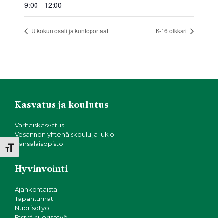
9:00 - 12:00
Ulkokuntosali ja kuntoportaat
K-16 olkkari
Kasvatus ja koulutus
Varhaiskasvatus
Vesannon yhtenäiskoulu ja lukio
Kansalaisopisto
Toggle Font size
Hyvinvointi
Ajankohtaista
Tapahtumat
Nuorisotyö
Etsivä nuorisotyö