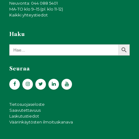
Neuvonta: 044 088 5401
MA-TO klo 9–15 (pl. klo 11-12)
Kaikki yhteystiedot
Haku
Search Button
Search
for:
Seuraa
Tietosuojaseloste
Saavutettavuus
Laskutustiedot
Väärinkäytösten ilmoituskanava