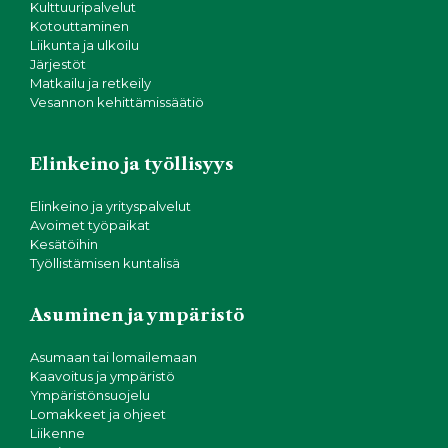
Kulttuuripalvelut
Kotouttaminen
Liikunta ja ulkoilu
Järjestöt
Matkailu ja retkeily
Vesannon kehittämissäätiö
Elinkeino ja työllisyys
Elinkeino ja yrityspalvelut
Avoimet työpaikat
Kesätöihin
Työllistämisen kuntalisä
Asuminen ja ympäristö
Asumaan tai lomailemaan
Kaavoitus ja ympäristö
Ympäristönsuojelu
Lomakkeet ja ohjeet
Liikenne