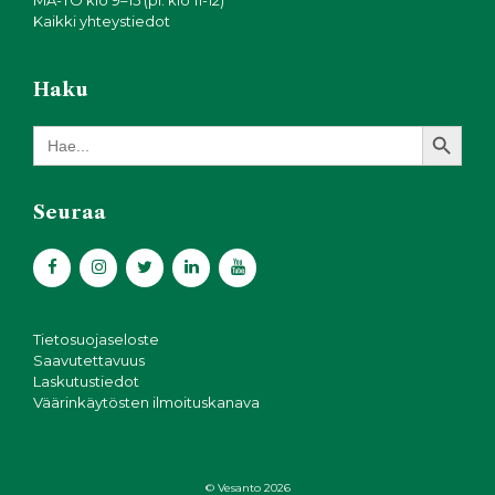
MA-TO klo 9–15 (pl. klo 11-12)
Kaikki yhteystiedot
Haku
Search Button
Search
for:
Seuraa
Tietosuojaseloste
Saavutettavuus
Laskutustiedot
Väärinkäytösten ilmoituskanava
© Vesanto 2026