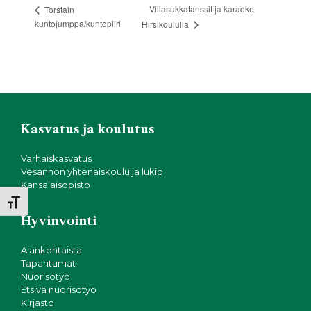
Villasukkatanssit ja karaoke
Torstain
kuntojumppa/kuntopiiri
Hirsikoululla
Kasvatus ja koulutus
Varhaiskasvatus
Vesannon yhtenäiskoulu ja lukio
Kansalaisopisto
Toggle Font size
Hyvinvointi
Ajankohtaista
Tapahtumat
Nuorisotyö
Etsivä nuorisotyö
Kirjasto