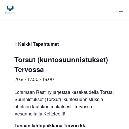
Siirry
sisältöön
Va
« Kaikki Tapahtumat
Torsut (kuntosuunnistukset)
Tervossa
20.8 - 17:00
-
18:00
Lohimaan Rasti ry järjestää kesäkaudella Torstai
Suunnistukset (TorSut) -kuntosuunnistuksia
oheisen taulukon mukaisesti Tervossa,
Vesannolla ja Keiteleellä.
Tänään lähtöpaikkana Tervon kk.