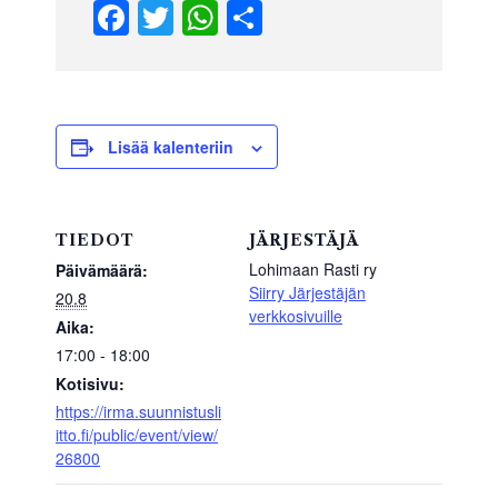
F
T
W
S
a
wi
h
h
c
tt
at
ar
e
er
s
e
b
A
Lisää kalenteriin
o
p
o
p
TIEDOT
JÄRJESTÄJÄ
k
Lohimaan Rasti ry
Päivämäärä:
Siirry Järjestäjän
20.8
verkkosivuille
Aika:
17:00 - 18:00
Kotisivu:
https://irma.suunnistusli
itto.fi/public/event/view/
26800