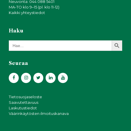
Neuvonta: 044 088 5401
MA-TO klo 9–15 (pl. klo 11-12)
Kaikki yhteystiedot
Haku
Search Button
Search
for:
Seuraa
Tietosuojaseloste
Saavutettavuus
Laskutustiedot
Väärinkäytösten ilmoituskanava