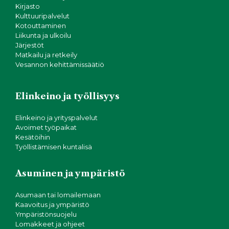
Kirjasto
Kulttuuripalvelut
Kotouttaminen
Liikunta ja ulkoilu
Järjestöt
Matkailu ja retkeily
Vesannon kehittämissäätiö
Elinkeino ja työllisyys
Elinkeino ja yrityspalvelut
Avoimet työpaikat
Kesätöihin
Työllistämisen kuntalisä
Asuminen ja ympäristö
Asumaan tai lomailemaan
Kaavoitus ja ympäristö
Ympäristönsuojelu
Lomakkeet ja ohjeet