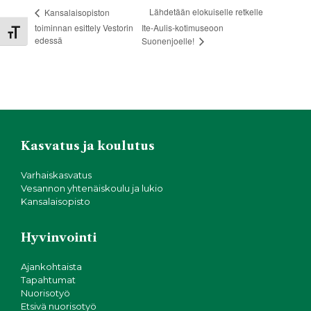
Lähdetään elokuiselle retkelle
Kansalaisopiston
toiminnan esittely Vestorin
Ite-Aulis-kotimuseoon
Toggle Font size
edessä
Suonenjoelle!
Kasvatus ja koulutus
Varhaiskasvatus
Vesannon yhtenäiskoulu ja lukio
Kansalaisopisto
Hyvinvointi
Ajankohtaista
Tapahtumat
Nuorisotyö
Etsivä nuorisotyö