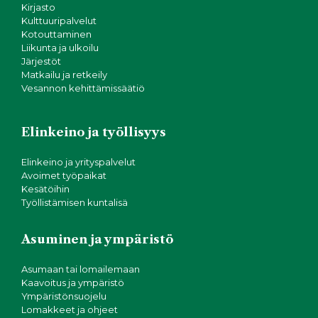
Kirjasto
Kulttuuripalvelut
Kotouttaminen
Liikunta ja ulkoilu
Järjestöt
Matkailu ja retkeily
Vesannon kehittämissäätiö
Elinkeino ja työllisyys
Elinkeino ja yrityspalvelut
Avoimet työpaikat
Kesätöihin
Työllistämisen kuntalisä
Asuminen ja ympäristö
Asumaan tai lomailemaan
Kaavoitus ja ympäristö
Ympäristönsuojelu
Lomakkeet ja ohjeet