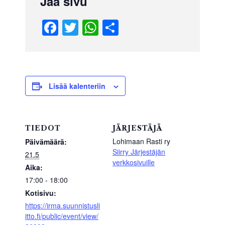
Jaa sivu
F
T
W
S
a
wi
h
h
c
tt
at
ar
e
er
s
e
b
A
Lisää kalenteriin
o
p
o
p
TIEDOT
JÄRJESTÄJÄ
k
Lohimaan Rasti ry
Päivämäärä:
Siirry Järjestäjän
21.5
verkkosivuille
Aika:
17:00 - 18:00
Kotisivu:
https://irma.suunnistusli
itto.fi/public/event/view/