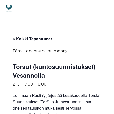
Siirry
sisältöön
Va
« Kaikki Tapahtumat
Tämä tapahtuma on mennyt.
Torsut (kuntosuunnistukset)
Vesannolla
21.5 - 17:00
-
18:00
Lohimaan Rasti ry järjestää kesäkaudella Torstai
Suunnistukset (TorSut) -kuntosuunnistuksia
oheisen taulukon mukaisesti Tervossa,