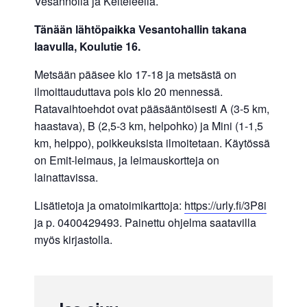
Vesannolla ja Keiteleellä.
Tänään lähtöpaikka Vesantohallin takana
laavulla, Koulutie 16.
Metsään pääsee klo 17-18 ja metsästä on
ilmoittauduttava pois klo 20 mennessä.
Ratavaihtoehdot ovat pääsääntöisesti A (3-5 km,
haastava), B (2,5-3 km, helpohko) ja Mini (1-1,5
km, helppo), poikkeuksista ilmoitetaan. Käytössä
on Emit-leimaus, ja leimauskortteja on
lainattavissa.
Lisätietoja ja omatoimikarttoja:
https://urly.fi/3P8i
ja p. 0400429493. Painettu ohjelma saatavilla
myös kirjastolla.