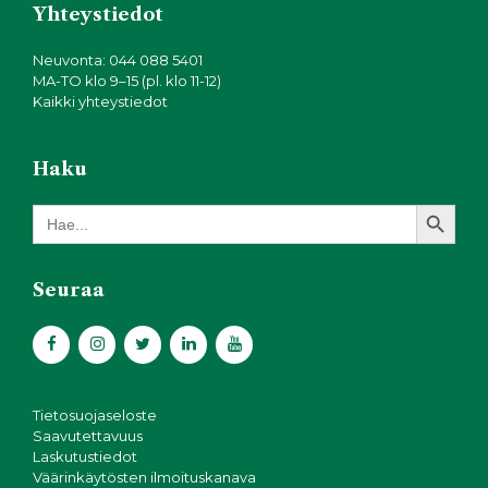
Yhteystiedot
Neuvonta: 044 088 5401
MA-TO klo 9–15 (pl. klo 11-12)
Kaikki yhteystiedot
Haku
Search Button
Search
for:
Seuraa
Tietosuojaseloste
Saavutettavuus
Laskutustiedot
Väärinkäytösten ilmoituskanava