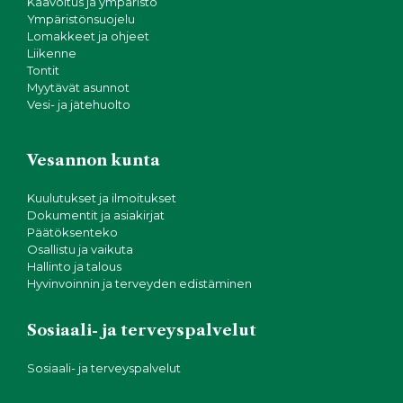
Kaavoitus ja ympäristö
Ympäristönsuojelu
Lomakkeet ja ohjeet
Liikenne
Tontit
Myytävät asunnot
Vesi- ja jätehuolto
Vesannon kunta
Kuulutukset ja ilmoitukset
Dokumentit ja asiakirjat
Päätöksenteko
Osallistu ja vaikuta
Hallinto ja talous
Hyvinvoinnin ja terveyden edistäminen
Sosiaali- ja terveyspalvelut
Sosiaali- ja terveyspalvelut