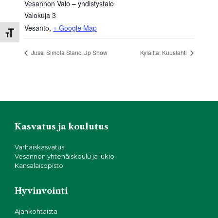
Vesannon Valo – yhdistystalo
Valokuja 3
Vesanto
,
+ Google Map
Toggle Font size
Jussi Simola Stand Up Show
Kyläilta: Kuuslahti
Kasvatus ja koulutus
Varhaiskasvatus
Vesannon yhtenäiskoulu ja lukio
Kansalaisopisto
Hyvinvointi
Ajankohtaista