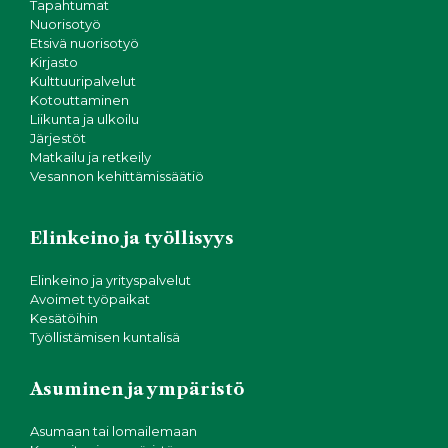
Tapahtumat
Nuorisotyö
Etsivä nuorisotyö
Kirjasto
Kulttuuripalvelut
Kotouttaminen
Liikunta ja ulkoilu
Järjestöt
Matkailu ja retkeily
Vesannon kehittämissäätiö
Elinkeino ja työllisyys
Elinkeino ja yrityspalvelut
Avoimet työpaikat
Kesätöihin
Työllistämisen kuntalisä
Asuminen ja ympäristö
Asumaan tai lomailemaan