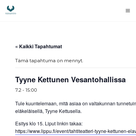
Siirry
sisältöön
Va
« Kaikki Tapahtumat
Tämä tapahtuma on mennyt.
Tyyne Kettunen Vesantohallissa
7.2 - 15:00
Tule kuuntelemaan, mitä asiaa on valtakunnan tunnetui
eläkeläisellä, Tyyne Kettusella.
Esitys klo 15. Liput linkin takaa:
https://www.lippu.fi/event/tahtiteatteri-tyyne-kettunen-el