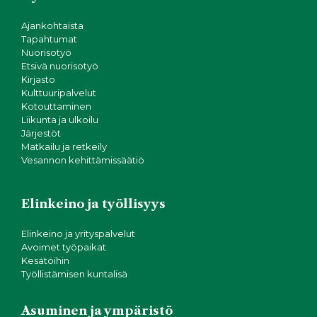
Ajankohtaista
Tapahtumat
Nuorisotyö
Etsivä nuorisotyö
Kirjasto
Kulttuuripalvelut
Kotouttaminen
Liikunta ja ulkoilu
Järjestöt
Matkailu ja retkeily
Vesannon kehittämissäätiö
Elinkeino ja työllisyys
Elinkeino ja yrityspalvelut
Avoimet työpaikat
Kesätöihin
Työllistämisen kuntalisä
Asuminen ja ympäristö