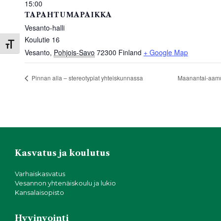
15:00
TAPAHTUMAPAIKKA
Vesanto-halli
Koulutie 16
Toggle Font size
Vesanto
,
Pohjois-Savo
72300
Finland
+ Google Map
Pinnan alla – stereotypiat yhteiskunnassa
Maanantai-aam
Kasvatus ja koulutus
Varhaiskasvatus
Vesannon yhtenäiskoulu ja lukio
Kansalaisopisto
Hyvinvointi