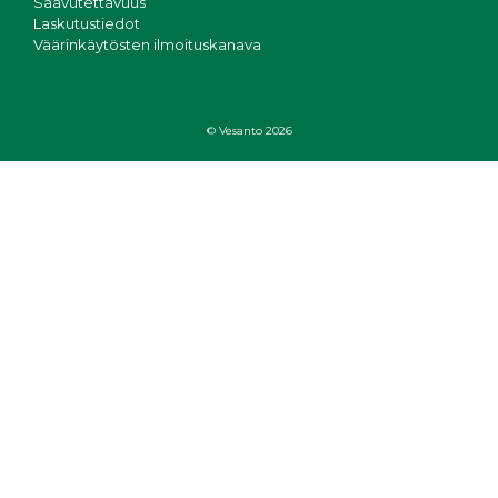
Saavutettavuus
Laskutustiedot
Väärinkäytösten ilmoituskanava
© Vesanto 2026