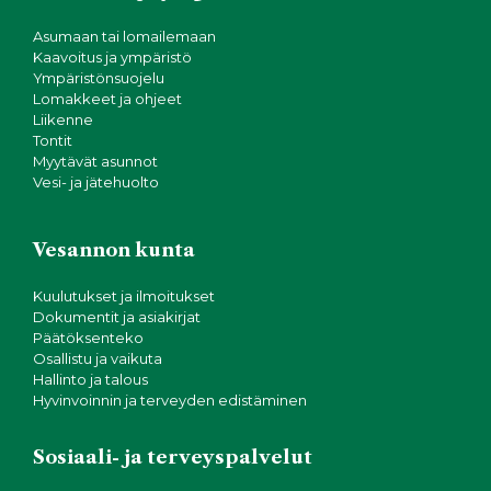
Asumaan tai lomailemaan
Kaavoitus ja ympäristö
Ympäristönsuojelu
Lomakkeet ja ohjeet
Liikenne
Tontit
Myytävät asunnot
Vesi- ja jätehuolto
Vesannon kunta
Kuulutukset ja ilmoitukset
Dokumentit ja asiakirjat
Päätöksenteko
Osallistu ja vaikuta
Hallinto ja talous
Hyvinvoinnin ja terveyden edistäminen
Sosiaali- ja terveyspalvelut