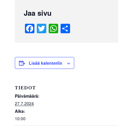
Jaa sivu
F
T
W
S
a
wi
h
h
c
tt
at
ar
e
er
s
e
b
A
Lisää kalenteriin
o
p
o
p
TIEDOT
k
Päivämäärä:
27.7.2024
Aika:
10:00