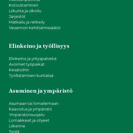
Kotouttaminen
Liikunta ja ulkoilu
Järjestöt
Matkailu ja retkeily
Vesannon kehittämissäätiö
Elinkeino ja työllisyys
Elinkeino ja yrityspalvelut
Avoimet työpaikat
Kesätöihin
Työllistämisen kuntalisä
Asuminen ja ympäristö
Asumaan tai lomailemaan
Kaavoitus ja ympäristö
Ympäristönsuojelu
Lomakkeet ja ohjeet
Liikenne
Tontit