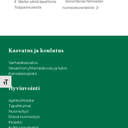
Senioritanssi Niiniveden
Martan päivä-tapahtuma
Torpparimuseolla
nuorisoseurantalolla
Kasvatus ja koulutus
Varhaiskasvatus
Vesannon yhtenäiskoulu ja lukio
Kansalaisopisto
Toggle Font size
Hyvinvointi
Ajankohtaista
Tapahtumat
Nuorisotyö
Etsivä nuorisotyö
Kirjasto
Kulttuuripalvelut