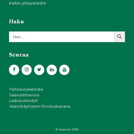
Kaikki yhteystiedot
Haku
Search Button
Search
for:
Seuraa
Tietosuojaseloste
Saavutettavuus
Laskutustiedot
Väärinkäytösten ilmoituskanava
© Vesanto 2026