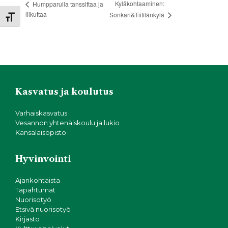
Kyläkohtaaminen:
Humpparulla tanssittaa ja
liikuttaa
Sonkari&Tiitilänkylä
Toggle Font size
Kasvatus ja koulutus
Varhaiskasvatus
Vesannon yhtenäiskoulu ja lukio
Kansalaisopisto
Hyvinvointi
Ajankohtaista
Tapahtumat
Nuorisotyö
Etsivä nuorisotyö
Kirjasto