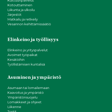
Kulttuuripalvelut
Kotouttaminen
Liikunta ja ulkoilu
Järjestöt
Matkailu ja retkeily
Vesannon kehittämissäätiö
Elinkeino ja työllisyys
Elinkeino ja yrityspalvelut
Avoimet työpaikat
Kesätöihin
Työllistämisen kuntalisä
Asuminen ja ympäristö
Asumaan tai lomailemaan
Kaavoitus ja ympäristö
Ympäristönsuojelu
Lomakkeet ja ohjeet
Liikenne
Tontit