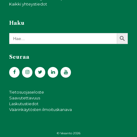
Kaikki yhteystiedot
Haku
Search Button
Search
for:
Seuraa
Tietosuojaseloste
Saavutettavuus
Laskutustiedot
Väärinkäytösten ilmoituskanava
© Vesanto 2026