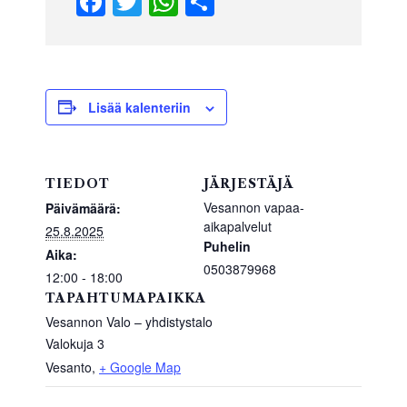
F
T
W
S
a
wi
h
h
c
tt
at
ar
e
er
s
e
b
A
Lisää kalenteriin
o
p
o
p
TIEDOT
JÄRJESTÄJÄ
k
Vesannon vapaa-
Päivämäärä:
aikapalvelut
25.8.2025
Puhelin
Aika:
0503879968
12:00 - 18:00
TAPAHTUMAPAIKKA
Vesannon Valo – yhdistystalo
Valokuja 3
Vesanto
,
+ Google Map