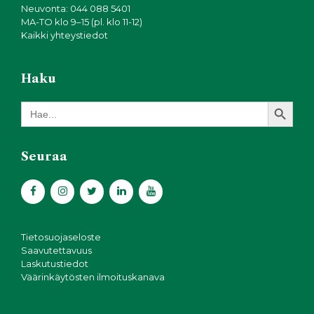
Neuvonta: 044 088 5401
MA-TO klo 9–15 (pl. klo 11-12)
Kaikki yhteystiedot
Haku
Search Button
Search
for:
Seuraa
Tietosuojaseloste
Saavutettavuus
Laskutustiedot
Väärinkäytösten ilmoituskanava