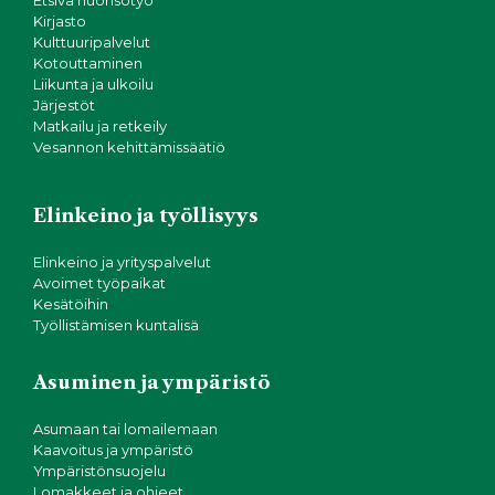
Etsivä nuorisotyö
Kirjasto
Kulttuuripalvelut
Kotouttaminen
Liikunta ja ulkoilu
Järjestöt
Matkailu ja retkeily
Vesannon kehittämissäätiö
Elinkeino ja työllisyys
Elinkeino ja yrityspalvelut
Avoimet työpaikat
Kesätöihin
Työllistämisen kuntalisä
Asuminen ja ympäristö
Asumaan tai lomailemaan
Kaavoitus ja ympäristö
Ympäristönsuojelu
Lomakkeet ja ohjeet