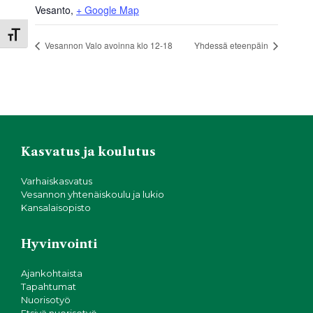
Vesanto
,
+ Google Map
Toggle Font size
Vesannon Valo avoinna klo 12-18
Yhdessä eteenpäin
Kasvatus ja koulutus
Varhaiskasvatus
Vesannon yhtenäiskoulu ja lukio
Kansalaisopisto
Hyvinvointi
Ajankohtaista
Tapahtumat
Nuorisotyö