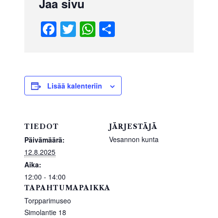
Jaa sivu
F
T
W
S
a
wi
h
h
c
tt
at
ar
e
er
s
e
b
A
Lisää kalenteriin
o
p
o
p
TIEDOT
JÄRJESTÄJÄ
k
Vesannon kunta
Päivämäärä:
12.8.2025
Aika:
12:00 - 14:00
TAPAHTUMAPAIKKA
Torpparimuseo
Simolantie 18