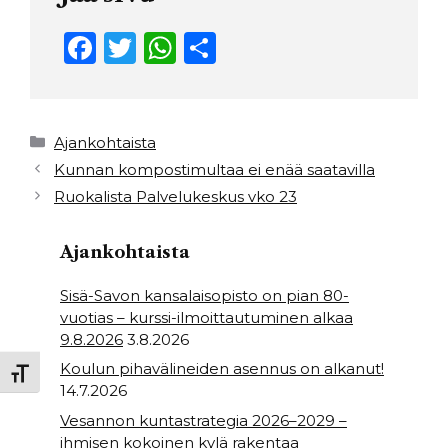
F
T
W
S
a
w
h
h
c
it
a
ar
e
t
ts
e
Kategoriat
Ajankohtaista
b
e
A
Kunnan kompostimultaa ei enää saatavilla
Ruokalista Palvelukeskus vko 23
o
r
p
o
p
Ajankohtaista
k
Sisä-Savon kansalaisopisto on pian 80-
vuotias – kurssi-ilmoittautuminen alkaa
9.8.2026
3.8.2026
Koulun pihavälineiden asennus on alkanut!
Toggle Font size
14.7.2026
Vesannon kuntastrategia 2026–2029 –
ihmisen kokoinen kylä rakentaa