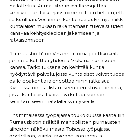
pallottelua. Purnausbotin avulla voi jättää
kehitysidean tai korjaustoimenpiteen tietäen, että
se kuullaan. Vesannon kunta kutsuukin nyt kaikki
kuntalaiset mukaan rakentamaan tulevaisuuden
kanavaa kehitysideoiden jakamiseen ja
ratkaisemiseen.
”Purnausbotti” on Vesannon oma pilottikokeilu,
jonka se kehittää yhdessä Mukana-hankkeen
kanssa. Tarkoituksena on kehittää kuntia
hyödyttävä palvelu, jossa kuntalaiset voivat tuoda
esille epäkohtia ja ehdottaa niihin ratkaisua.
Kyseessä on osallistamiseen perustuva toiminta,
jossa kuntalaiset voivat vaikuttaa kunnan
kehittämiseen matalalla kynnyksellä.
Ensimmäisessä työpajassa toukokuussa käsiteltiin
Purnausbotin sisältöä mahdollisten purnausten
aiheiden näkökulmasta. Toisessa työpajassa
opetellaan, kuinka rakennetaan ihmistä