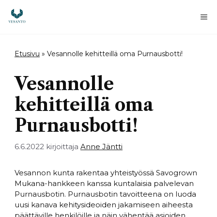
Siirry
sisältöön
Va
Etusivu
»
Vesannolle kehitteillä oma Purnausbotti!
Vesannolle
kehitteillä oma
Purnausbotti!
6.6.2022
kirjoittaja
Anne Jäntti
Vesannon kunta rakentaa yhteistyössä Savogrown
Mukana-hankkeen kanssa kuntalaisia palvelevan
Purnausbotin. Purnausbotin tavoitteena on luoda
uusi kanava kehitysideoiden jakamiseen aiheesta
päättäville henkilöille ja näin vähentää asioiden