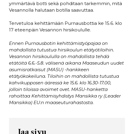
ymmärtävä botti sekä pohditaan tarkemmin, mitä
Vesannolla halutaan botilla saavuttaa.
Tervetuloa kehittämään Purnausbottia ke 15.6. klo
17 eteenpäin Vesannon hirsikoululle.
Ennen Purnausbotin kehittämistyöpajaa on
mahdollista tutustua hirsikoulun etätyötiloihin.
Vesannon hirsikoululla on mahdollista tehdä
etätöitä 6.6.-5.8. välisenä aikana Maaseudun uudet
asumisratkaisut (MASU) -hankkeen
etätyökokeiluna. Tiloihin on mahdollista tutustua
kahvikupposen ääressä ke 15.6. klo 16.30-17.00,
jolloin tiloissa avoimet ovet. MASU-hanketta
rahoittaa Kehittämisyhdistys Mansikka ry (Leader
Mansikka) EU:n maaseuturahastosta.
Jaa sivu