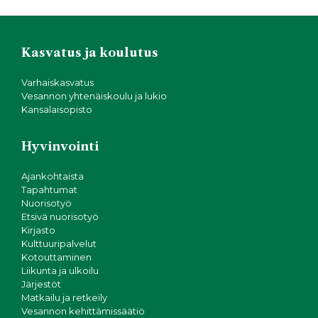
Kasvatus ja koulutus
Varhaiskasvatus
Vesannon yhtenäiskoulu ja lukio
Kansalaisopisto
Hyvinvointi
Ajankohtaista
Tapahtumat
Nuorisotyö
Etsivä nuorisotyö
Kirjasto
Kulttuuripalvelut
Kotouttaminen
Liikunta ja ulkoilu
Järjestöt
Matkailu ja retkeily
Vesannon kehittämissäätiö