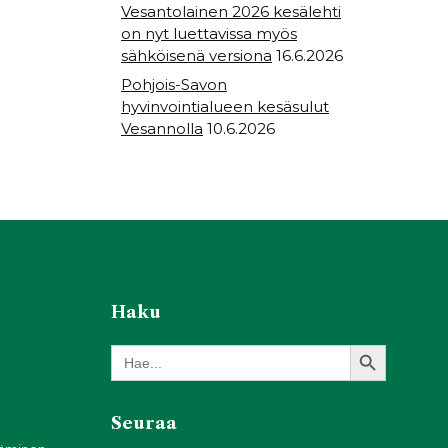
Vesantolainen 2026 kesälehti
on nyt luettavissa myös
sähköisenä versiona
16.6.2026
Pohjois-Savon
hyvinvointialueen kesäsulut
Vesannolla
10.6.2026
Haku
Search Button
Search
for:
Seuraa