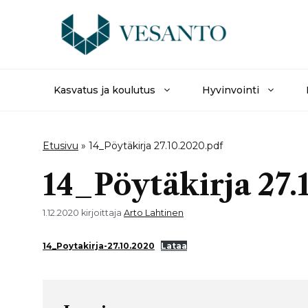
Siirry
sisältöön
Kasvatus ja koulutus
Hyvinvointi
Etusivu
»
14_Pöytäkirja 27.10.2020.pdf
14_Pöytäkirja 27.
1.12.2020
kirjoittaja
Arto Lahtinen
14_Poytakirja-27.10.2020
Lataa