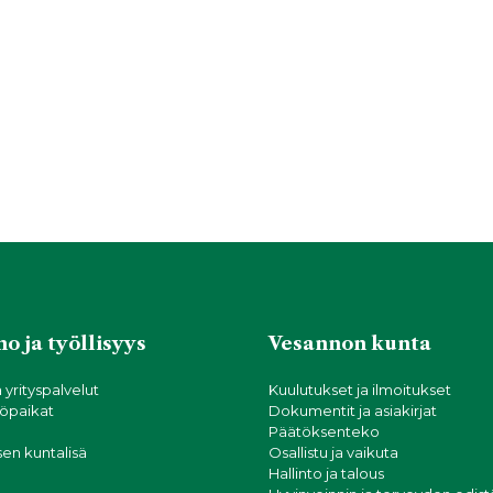
o ja työllisyys
Vesannon kunta
a yrityspalvelut
Kuulutukset ja ilmoitukset
öpaikat
Dokumentit ja asiakirjat
Päätöksenteko
sen kuntalisä
Osallistu ja vaikuta
Hallinto ja talous