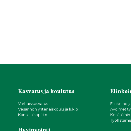
Kasvatus ja koulutus
Elinkein
Varhaiskasvatus
Elinkeino j
Vesannon yhtenäiskoulu ja lukio
Avoimet ty
Kansalaisopisto
Kesätöihin
Työllistämi
Hyvinvointi