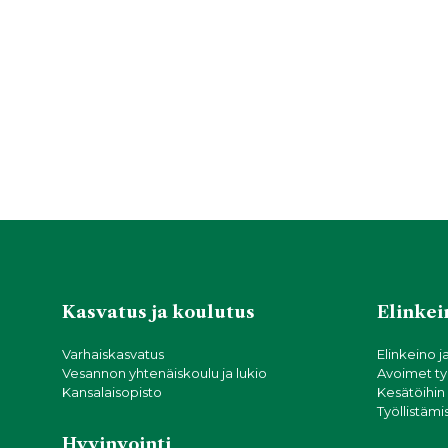
Kasvatus ja koulutus
Elinkein
Varhaiskasvatus
Elinkeino j
Vesannon yhtenäiskoulu ja lukio
Avoimet ty
Kansalaisopisto
Kesätöihin
Työllistämi
Hyvinvointi