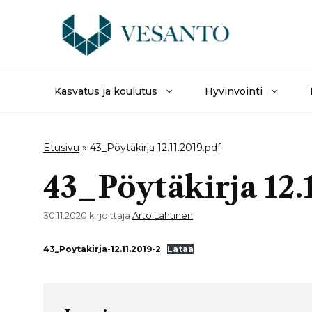
Siirry
sisältöön
Kasvatus ja koulutus
Hyvinvointi
Etusivu
»
43_Pöytäkirja 12.11.2019.pdf
43_Pöytäkirja 12.
30.11.2020
kirjoittaja
Arto Lahtinen
43_Poytakirja-12.11.2019-2
Lataa