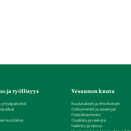
o ja työllisyys
Vesannon kunta
a yrityspalvelut
Kuulutukset ja ilmoitukset
öpaikat
Dokumentit ja asiakirjat
Päätöksenteko
sen kuntalisä
Osallistu ja vaikuta
Hallinto ja talous