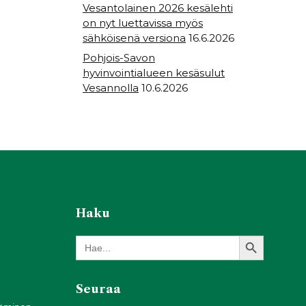
Vesantolainen 2026 kesälehti
on nyt luettavissa myös
sähköisenä versiona
16.6.2026
Pohjois-Savon
hyvinvointialueen kesäsulut
Vesannolla
10.6.2026
Haku
Search Button
Search
for:
Seuraa