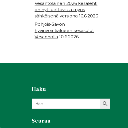
Vesantolainen 2026 kesälehti
on nyt luettavissa myös
sähköisenä versiona
16.6.2026
Pohjois-Savon
hyvinvointialueen kesäsulut
Vesannolla
10.6.2026
Haku
Search Button
Search
for:
Seuraa