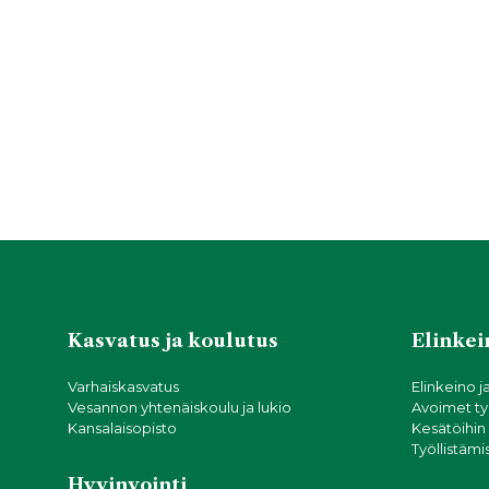
Kasvatus ja koulutus
Elinkein
Varhaiskasvatus
Elinkeino j
Vesannon yhtenäiskoulu ja lukio
Avoimet ty
Kansalaisopisto
Kesätöihin
Työllistämi
Hyvinvointi