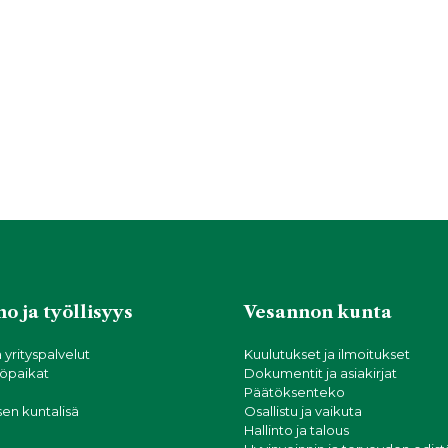
o ja työllisyys
Vesannon kunta
a yrityspalvelut
Kuulutukset ja ilmoitukset
öpaikat
Dokumentit ja asiakirjat
Päätöksenteko
sen kuntalisä
Osallistu ja vaikuta
Hallinto ja talous