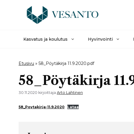
Siirry
sisältöön
Kasvatus ja koulutus
Hyvinvointi
Etusivu
»
58_Pöytäkirja 11.9.2020.pdf
58_Pöytäkirja 11.
30.11.2020
kirjoittaja
Arto Lahtinen
58_Poytakirja-11.9.2020
Lataa