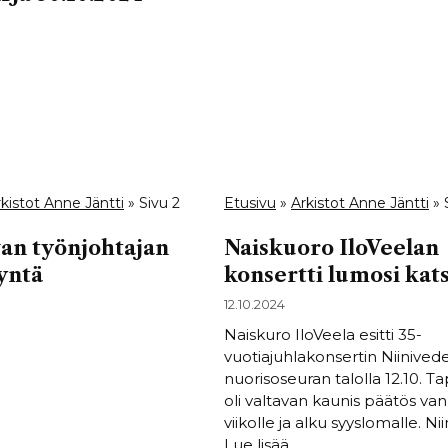
kistot Anne Jäntti
»
Sivu 2
Etusivu
»
Arkistot Anne Jäntti
»
an työnjohtajan
Naiskuoro IloVeelan
yntä
konsertti lumosi kat
12.10.2024
Naiskuro IloVeela esitti 35-
vuotiajuhlakonsertin Niinived
nuorisoseuran talolla 12.10. 
oli valtavan kaunis päätös va
viikolle ja alku syyslomalle. N
Lue lisää