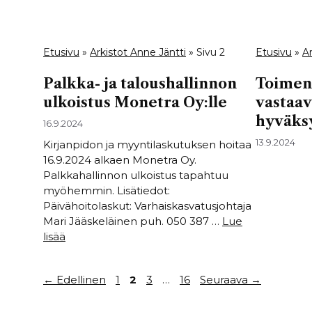
Etusivu
»
Arkistot Anne Jäntti
»
Sivu 2
Etusivu
»
Ar
Palkka- ja taloushallinnon
Toimenp
ulkoistus Monetra Oy:lle
vastaav
hyväks
16.9.2024
13.9.2024
Kirjanpidon ja myyntilaskutuksen hoitaa
16.9.2024 alkaen Monetra Oy.
Palkkahallinnon ulkoistus tapahtuu
myöhemmin. Lisätiedot:
Päivähoitolaskut: Varhaiskasvatusjohtaja
Mari Jääskeläinen puh. 050 387 …
Lue
lisää
Sivu
Sivu
Sivu
Sivu
←
Edellinen
1
2
3
…
16
Seuraava
→