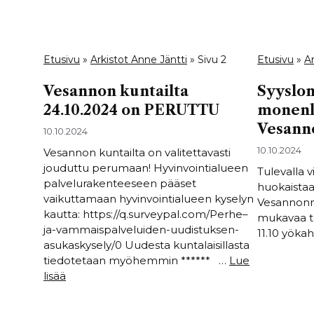
Etusivu
»
Arkistot Anne Jäntti
»
Sivu 2
Etusivu
»
Ar
Vesannon kuntailta
Syyslom
24.10.2024 on PERUTTU
monenl
Vesann
10.10.2024
10.10.2024
Vesannon kuntailta on valitettavasti
jouduttu perumaan! Hyvinvointialueen
Tulevalla v
palvelurakenteeseen pääset
huokaistaan
vaikuttamaan hyvinvointialueen kyselyn
Vesannonno
kautta: https://q.surveypal.com/Perhe–
mukavaa te
ja-vammaispalveluiden-uudistuksen-
11.10 yöka
asukaskysely/0 Uudesta kuntalaisillasta
tiedotetaan myöhemmin ****** …
Lue
lisää