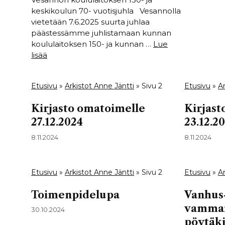
keskikoulun 70- vuotisjuhla Vesannolla
vietetään 7.6.2025 suurta juhlaa
päästessämme juhlistamaan kunnan
koululaitoksen 150- ja kunnan …
Lue
lisää
Etusivu
»
Arkistot Anne Jäntti
»
Sivu 2
Etusivu
»
Ar
Kirjasto omatoimelle
Kirjast
27.12.2024
23.12.2
8.11.2024
8.11.2024
Etusivu
»
Arkistot Anne Jäntti
»
Sivu 2
Etusivu
»
Ar
Toimenpidelupa
Vanhus-
vammai
30.10.2024
pöytäki