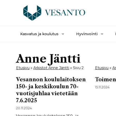
Siirry
sisältöön
Kasvatus ja koulutus
Hyvinvointi
Anne Jäntti
Etusivu
»
Arkistot Anne Jäntti
»
Sivu 2
Etusivu
»
Ar
Vesannon koululaitoksen
Toimen
150- ja keskikoulun 70-
15.11.2024
vuotisjuhlaa vietetään
7.6.2025
20.11.2024
Vesannon koululaitoksen 150- ja