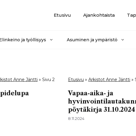
Etusivu
Ajankohtaista
Tap
Elinkeino ja työllisyys
Asuminen ja ympäristö
kistot Anne Jäntti
»
Sivu 2
Etusivu
»
Arkistot Anne Jäntti
»
pidelupa
Vapaa-aika- ja
hyvinvointilautakun
pöytäkirja 31.10.2024
8.11.2024