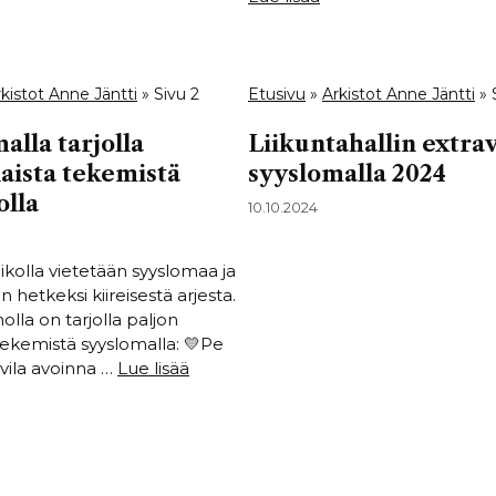
kistot Anne Jäntti
»
Sivu 2
Etusivu
»
Arkistot Anne Jäntti
»
alla tarjolla
Liikuntahallin extra
aista tekemistä
syyslomalla 2024
olla
10.10.2024
iikolla vietetään syyslomaa ja
 hetkeksi kiireisestä arjesta.
lla on tarjolla paljon
kemistä syyslomalla: 💛Pe
hvila avoinna …
Lue lisää