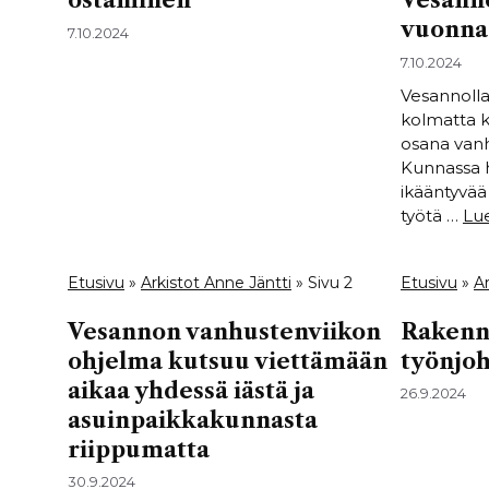
ostaminen
Vesann
vuonna
7.10.2024
7.10.2024
Vesannolla
kolmatta k
osana van
Kunnassa 
ikääntyvää
työtä …
Lue
Etusivu
»
Arkistot Anne Jäntti
»
Sivu 2
Etusivu
»
Ar
Vesannon vanhustenviikon
Rakennu
ohjelma kutsuu viettämään
työnjoh
aikaa yhdessä iästä ja
26.9.2024
asuinpaikkakunnasta
riippumatta
30.9.2024