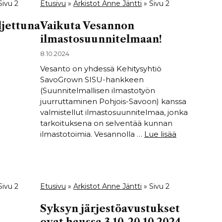
Sivu 2
Etusivu
»
Arkistot Anne Jäntti
»
Sivu 2
ljettuna
Vaikuta Vesannon
ilmastosuunnitelmaan!
8.10.2024
Vesanto on yhdessä Kehitysyhtiö
SavoGrown SISU-hankkeen
(Suunnitelmallisen ilmastotyön
juurruttaminen Pohjois-Savoon) kanssa
valmistellut ilmastosuunnitelmaa, jonka
tarkoituksena on selventää kunnan
ilmastotoimia. Vesannolla …
Lue lisää
Sivu 2
Etusivu
»
Arkistot Anne Jäntti
»
Sivu 2
Syksyn järjestöavustukset