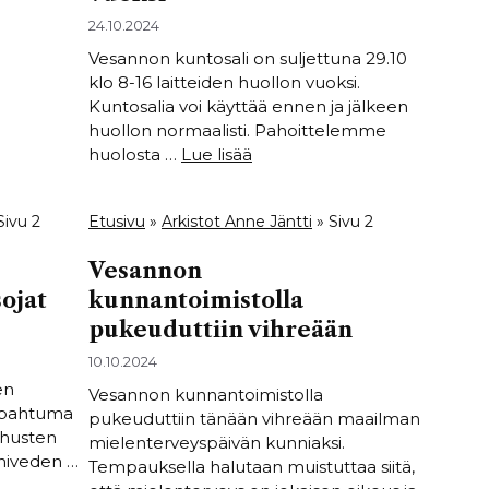
24.10.2024
Vesannon kuntosali on suljettuna 29.10
klo 8-16 laitteiden huollon vuoksi.
Kuntosalia voi käyttää ennen ja jälkeen
huollon normaalisti. Pahoittelemme
huolosta …
Lue lisää
Sivu 2
Etusivu
»
Arkistot Anne Jäntti
»
Sivu 2
Vesannon
sojat
kunnantoimistolla
pukeuduttiin vihreään
10.10.2024
en
Vesannon kunnantoimistolla
Tapahtuma
pukeuduttiin tänään vihreään maailman
nhusten
mielenterveyspäivän kunniaksi.
iiniveden …
Tempauksella halutaan muistuttaa siitä,