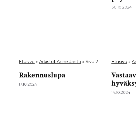
30.10.2024
Etusivu
»
Arkistot Anne Jäntti
»
Sivu 2
Etusivu
»
Ar
Rakennuslupa
Vastaav
hyväks
17.10.2024
14.10.2024