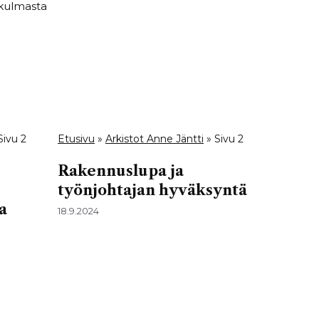
ökulmasta
Sivu 2
Etusivu
»
Arkistot Anne Jäntti
»
Sivu 2
Rakennuslupa ja
työnjohtajan hyväksyntä
a
18.9.2024