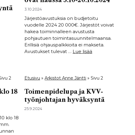
ovat haussa 3.10-20.10.2024
yntä
3.10.2024
Järjestöavustuksia on budjetoitu
vuodelle 2024 20 000€. Järjestöt voivat
hakea toiminnalleen avustusta
pohjautuen toimintasuunnitelmaansa.
Erillisiä ohjauspalkkioita ei makseta.
Avustukset tulevat …
Lue lisää
Sivu 2
Etusivu
»
Arkistot Anne Jäntti
»
Sivu 2
klo 18
Toimenpidelupa ja KVV-
työnjohtajan hyväksyntä
25.9.2024
10 klo 18
n mm.
 kunnan