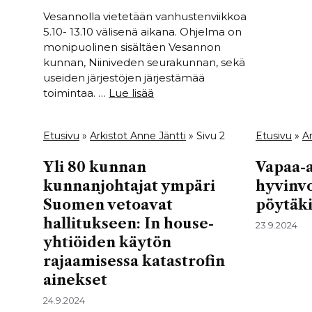
Vesannolla vietetään vanhustenviikkoa
5.10- 13.10 välisenä aikana. Ohjelma on
monipuolinen sisältäen Vesannon
kunnan, Niiniveden seurakunnan, sekä
useiden järjestöjen järjestämää
toimintaa. …
Lue lisää
Etusivu
»
Arkistot Anne Jäntti
»
Sivu 2
Etusivu
»
Ar
Yli 80 kunnan
Vapaa-a
kunnanjohtajat ympäri
hyvinv
Suomen vetoavat
pöytäki
hallitukseen: In house-
23.9.2024
yhtiöiden käytön
rajaamisessa katastrofin
ainekset
24.9.2024