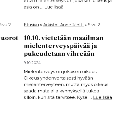
että mielenterveys on jokaisen oikeus ja
asia on …
Lue lisää
Sivu 2
Etusivu
»
Arkistot Anne Jäntti
»
Sivu 2
vuorot
10.10. vietetään maailman
mielenterveyspäivää ja
pukeudetaan vihreään
9.10.2024
Mielenterveys on jokaisen oikeus.
Oikeus yhdenvertaisesti hyvään
mielenterveyteen, mutta myös oikeus
saada matalalla kynnyksellä tukea
silloin, kun sitä tarvitsee. Kyse …
Lue lisää