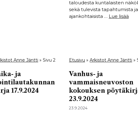
taloudesta kuntalaisten näk
sekä tulevista tapahtumista ja
ajankohtaisista …
Lue lisää
kistot Anne Jäntti
»
Sivu 2
Etusivu
»
Arkistot Anne Jäntti
»
ika- ja
Vanhus- ja
ointilautakunnan
vammaisneuvoston
rja 17.9.2024
kokouksen pöytäkirj
23.9.2024
23.9.2024