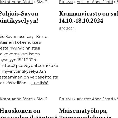
kistot Anne Jäntti
»
Sivu 2
Etusivu
»
Arkistot Anne Jäntti
»
Pohjois-Savon
Kunnanvirasto on su
intikyselyyn!
14.10.-18.10.2024
8.10.2024
ois-Savon asukas, Kerro
htainen kokemuksesi
estä hyvinvoinnistasi
la kokemukselliseen
kyselyyn 15.11.2024
https://q.surveypal.com/koke
nhyvinvointikysely2024
vastaaminen on vapaaehtoista
set käsitellään …
Lue lisää
kistot Anne Jäntti
»
Sivu 2
Etusivu
»
Arkistot Anne Jäntti
»
 Huuskonen on
Maisematyölupa,