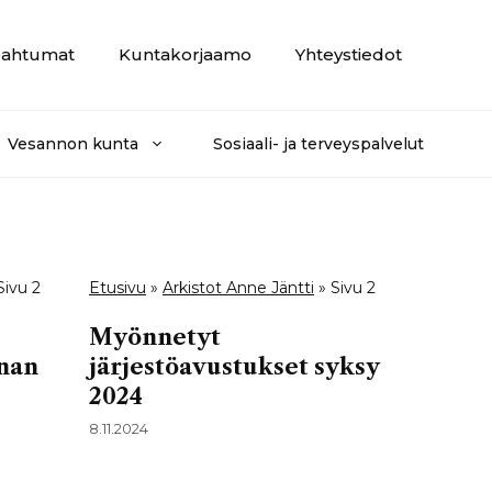
ahtumat
Kuntakorjaamo
Yhteystiedot
Vesannon kunta
Sosiaali- ja terveyspalvelut
Sivu 2
Etusivu
»
Arkistot Anne Jäntti
»
Sivu 2
Myönnetyt
nan
järjestöavustukset syksy
2024
8.11.2024