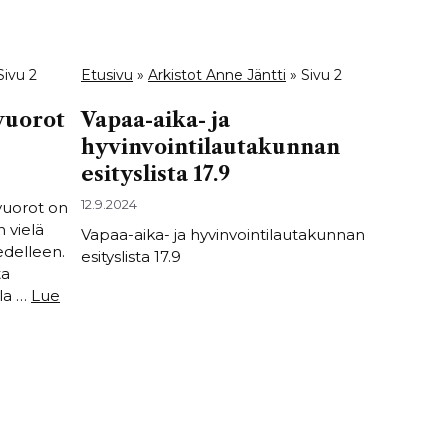
Sivu 2
Etusivu
»
Arkistot Anne Jäntti
»
Sivu 2
vuorot
Vapaa-aika- ja
hyvinvointilautakunnan
esityslista 17.9
12.9.2024
vuorot on
 vielä
Vapaa-aika- ja hyvinvointilautakunnan
edelleen.
esityslista 17.9
ta
la …
Lue