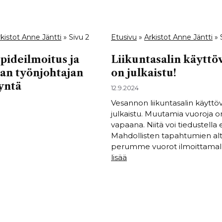
kistot Anne Jäntti
»
Sivu 2
Etusivu
»
Arkistot Anne Jäntti
»
ideilmoitus ja
Liikuntasalin käyttö
an työnjohtajan
on julkaistu!
yntä
12.9.2024
Vesannon liikuntasalin käyttö
julkaistu. Muutamia vuoroja on
vapaana. Niitä voi tiedustella 
Mahdollisten tapahtumien al
perumme vuorot ilmoittamal
lisää