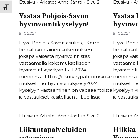
Etusivu
»
Arkistot Anne Jäntti
»
Sivu 2
Etusivu
»
Ar
Toggle Font size
Vastaa Pohjois-Savon
Vastaa 
hyvinvointikyselyyn!
hyvinvo
9.10.2024
9.10.2024
Hyvä Pohjois-Savon asukas, Kerro
Hyvä Pohj
henkilökohtainen kokemuksesi
henkilöko
jokapäiväisestä hyvinvoinnistasi
jokapäiväis
vastaamalla kokemukselliseen
vastaamal
hyvinvointikyselyyn 15.11.2024
hyvinvointi
mennessä https://q.surveypal.com/koke
mennessä 
muksellinenhyvinvointikysely2024
mukselline
Kyselyyn vastaaminen on vapaaehtoista
Kyselyyn 
ja vastaukset käsitellään …
Lue lisää
ja vastauk
Etusivu
»
Arkistot Anne Jäntti
»
Sivu 2
Etusivu
»
Ar
Liikuntapalveluiden
Hilkka