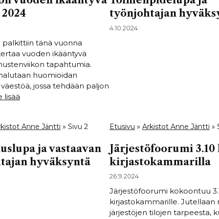
on vuoden ikääntyvä
Toimenpidelupa ja
 2024
työnjohtajan hyväks
4.10.2024
 palkittiin tänä vuonna
ertaa vuoden ikääntyvä
hustenviikon tapahtumia.
halutaan huomioidan
 väestöä, jossa tehdään paljon
 lisää
kistot Anne Jäntti
»
Sivu 2
Etusivu
»
Arkistot Anne Jäntti
»
slupa ja vastaavan
Järjestöfoorumi 3.10 
tajan hyväksyntä
kirjastokammarilla
26.9.2024
Järjestöfoorumi kokoontuu 3.
kirjastokammarille. Jutellaa
järjestöjen tilojen tarpeesta,