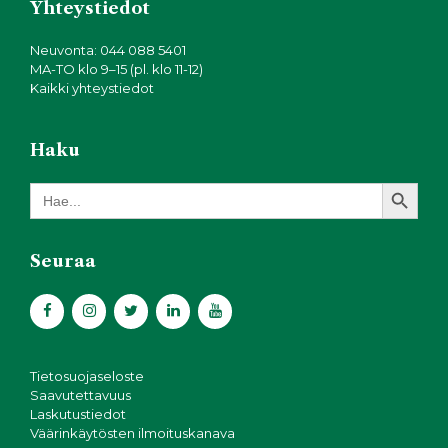
Yhteystiedot
Neuvonta: 044 088 5401
MA-TO klo 9–15 (pl. klo 11-12)
Kaikki yhteystiedot
Haku
Search Button
Search
for:
Seuraa
Tietosuojaseloste
Saavutettavuus
Laskutustiedot
Väärinkäytösten ilmoituskanava