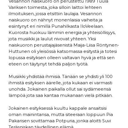
Vesannon naiskuoro on perustettu 1989 Tuula
Variksen toimesta, joka silloin laittoi lehteen
ilmoituksen, jossa etsittiin laulajia. Vesannon
naiskuoro on nähnyt monenlaisia vaiheita ja
esiintynyt eri nimillä Punahilkasta IloVeelaan.
Kuorosta huokuu lämmin energia ja yhteisöllisyys,
jota musiikki ja laulut nivovat yhteen. Yksi
naiskuoron perustajajäsenistä Maija-Liisa Röntynen-
Huttunen oli yleisössä katsomassa esitystä ja totesi
lopussa esityksen olleen valtavan hyvä ja että sen
eteen on täytynyt tehdä paljon työtä.
Musiikki yhdistää ihmisiä. Tänään se yhdisti yli 100
ihmistä esityksen äärelle, jota kukaan ei varmasti
unohda. Jokainen paikalla ollut sai sydämeensä
lämpöä jota saa kantaa mukanaan vielä pitkään.
Jokainen esityksessä kuultu kappale ansaitsisi
oman mainintansa, mutta siteeraan loppuun Pia
Pakarisen sovittamaa Potpuria, jonka aloitti Suvi
Teräsniskan täydellinen elämä