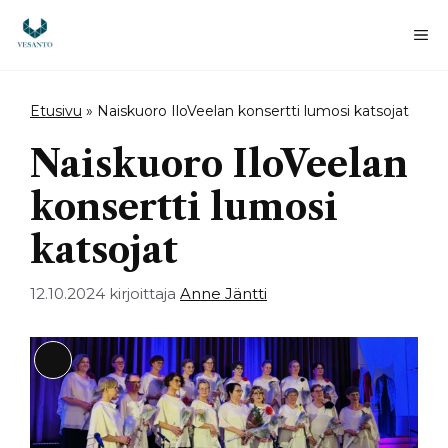
Siirry
sisältöön
Va
Etusivu
»
Naiskuoro IloVeelan konsertti lumosi katsojat
Naiskuoro IloVeelan
konsertti lumosi
katsojat
12.10.2024
kirjoittaja
Anne Jäntti
Long
Description