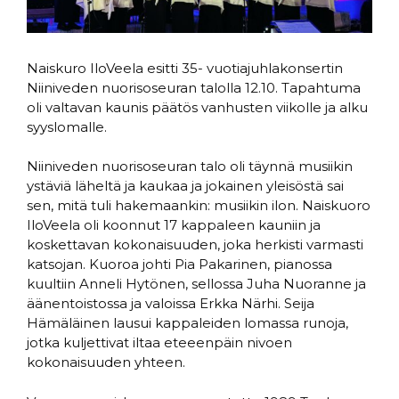
Naiskuro IloVeela esitti 35- vuotiajuhlakonsertin
Niiniveden nuorisoseuran talolla 12.10. Tapahtuma
oli valtavan kaunis päätös vanhusten viikolle ja alku
syyslomalle.
Niiniveden nuorisoseuran talo oli täynnä musiikin
ystäviä läheltä ja kaukaa ja jokainen yleisöstä sai
sen, mitä tuli hakemaankin: musiikin ilon. Naiskuoro
IloVeela oli koonnut 17 kappaleen kauniin ja
koskettavan kokonaisuuden, joka herkisti varmasti
katsojan. Kuoroa johti Pia Pakarinen, pianossa
kuultiin Anneli Hytönen, sellossa Juha Nuoranne ja
äänentoistossa ja valoissa Erkka Närhi. Seija
Hämäläinen lausui kappaleiden lomassa runoja,
jotka kuljettivat iltaa eteeenpäin nivoen
kokonaisuuden yhteen.