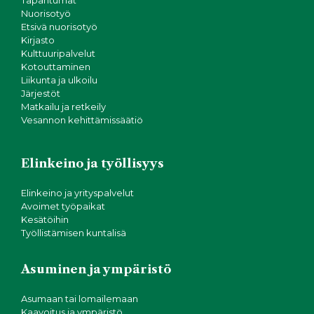
Tapahtumat
Nuorisotyö
Etsivä nuorisotyö
Kirjasto
Kulttuuripalvelut
Kotouttaminen
Liikunta ja ulkoilu
Järjestöt
Matkailu ja retkeily
Vesannon kehittämissäätiö
Elinkeino ja työllisyys
Elinkeino ja yrityspalvelut
Avoimet työpaikat
Kesätöihin
Työllistämisen kuntalisä
Asuminen ja ympäristö
Asumaan tai lomailemaan
Kaavoitus ja ympäristö