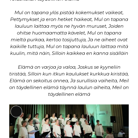
Mul on tapana ylös pistää kokemukset vaikeat,
Pettymykset ja eron hetket haikeat, Mul on tapana
lauluun laittaa myös ne hyvän muruset, Joiden
ohitse huomaamatta kävelet, Mul on tapana
mieltä purkaa, kertoo tosijuttuja, Ja ne aiheet ovat
kaikille tuttuja, Mul on tapana lauluun laittaa mitä
kuulin, mitä näin, Silloin kaikkea en kanna sisälläin
Elämä on varjoa ja valoa, Joskus se kyyneliin
tiristää, Silloin kun itkun kaulukset kurkkua kiristää,
Elämä on sekoitus onnea, Ja surullisia vaiheita, Meil
on täydellinen elämä täynnä laulun aiheita, Meil on
täydellinen elämä
Long
Description