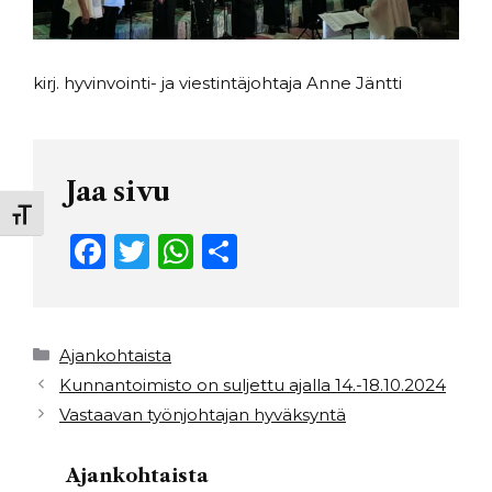
kirj. hyvinvointi- ja viestintäjohtaja Anne Jäntti
Jaa sivu
Toggle Font size
F
T
W
S
a
w
h
h
c
it
a
ar
e
t
ts
e
Kategoriat
Ajankohtaista
b
e
A
Kunnantoimisto on suljettu ajalla 14.-18.10.2024
Vastaavan työnjohtajan hyväksyntä
o
r
p
o
p
Ajankohtaista