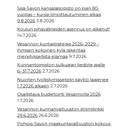
k
Sisä-Savon kansalaisopisto on pian 80-
vuotias – kurssi-ilmoittautuminen alkaa
9.8.2026
3.8.2026
Koulun pihavälineiden asennus on alkanut!
14.7.2026
Vesannon kuntastrategia 2026–2029 –
ihmisen kokoinen kylä rakentaa
merkityksellistä elämää
9.7.2026
Kunnantoimiston sulkuajan tiedote ajalle
6.-31.7.2026
2.7.2026
Nuorten työllistymissetelin käyttö laajenee
1.7.2026 alkaen
2.7.2026
Osallistava budjetointi Vesannolla 2026
1.7.2026
Vesannon kunnanvaltuuston striimilinkki
29.6.2026
26.6.2026
Pohjois-Savon maakuntavaltuuston kokous